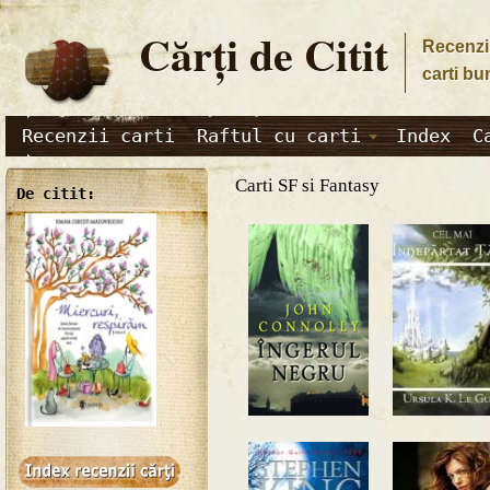
Cărţi de Citit
Recenzii
carti bu
Recenzii carti
Raftul cu carti
Index
C
Carti SF si Fantasy
De citit: