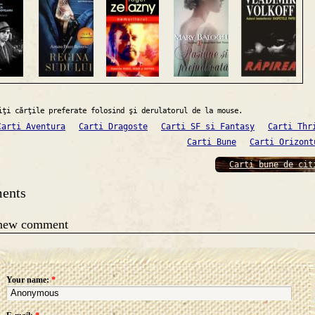
iţi cărţile preferate folosind şi derulatorul de la mouse.
Carti Aventura
Carti Dragoste
Carti SF si Fantasy
Carti Thr
Carti Bune
Carti Orizont
Carti bune de cit
ents
 new comment
Your name:
*