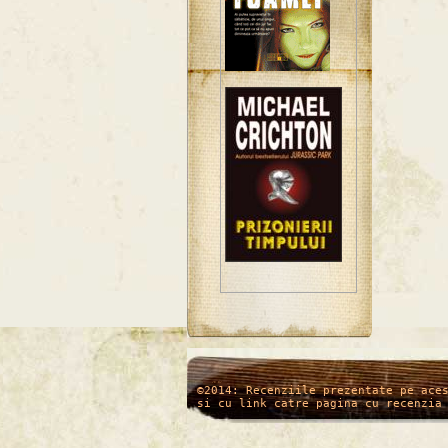
/*
*/
©2014: Recenziile prezentate pe ace
si cu link catre pagina cu recenzia