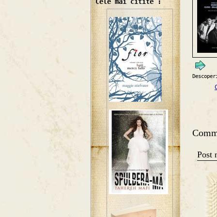
Cele mai citite :
Descoper
Comm
Post