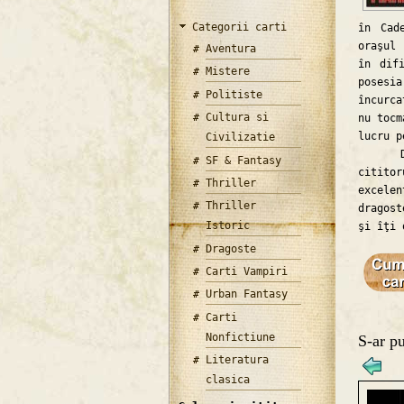
Categorii carti
în Cad
oraşul 
Aventura
în dif
Mistere
posesi
Politiste
încurca
Cultura si
nu tocm
lucru p
Civilizatie
Deja 
SF & Fantasy
cititor
Thriller
excele
Thriller
dragost
Istoric
şi îţi 
Dragoste
Carti Vampiri
Urban Fantasy
Carti
Nonfictiune
S-ar pu
Literatura
clasica