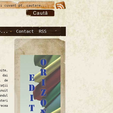
e...
Contact
RSS
bite,
ă dai
i de
zaţii
şnuit
ndul
uteri
recea