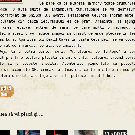
Se pare că pe planeta Harmony toate drumuril
ence. O altă suită de întâmplări tumultuoase se va desfăşu
controlat de Ghilda lui Wyatt. Peţitoarea Celinda Ingram este
icultate din cauza iepuraşului ei de praf, Araminta, şi ajun
a unei relicve, extrem de rară, pe care mulţi o râvnesc. I
tei afaceri o vor aduce înapoi în oraşul de unde plecase în te
ai buni. Apariţia lui David Oakes în viaţa Celindei, se va dove
e cât de încurcat, pe atât de incitant.
la a patra parte, seria "Vânătoarea de fantome" a con
ul printr-o lectură plăcută şi antrenantă, autoarea creând pers
nte şi o poveste inedită. Aventurile pigmentate cu poveşt
e şi accentele SF, creează o atmosferă ce te învăluie în mod p
oferă o modalitate lejeră de a-ţi petrece timpul liber.
tea să vă placă şi ...