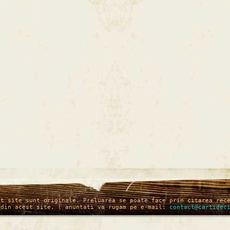
st site sunt originale. Preluarea se poate face prin citarea rec
 din acest site. ( anuntati va rugam pe e-mail:
contact@cartidec