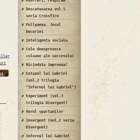
Miercuri, respiram
Descatusarea vol.5
seria Crossfire
Pollyanna. Jocul
bucuriei
Inteligenta sociala
Cele dousprezece
coloane ale succesului
iller
uri
Niciodata impreuna?
it
Extazul lui Gabriel
(vol.2 trilogia
"Infernul lui Gabriel")
Experiment (vol.3
trilogia Divergent)
Aurul spartanilor
Insurgent (vol.2 seria
Divergent)
Infernul lui Gabriel