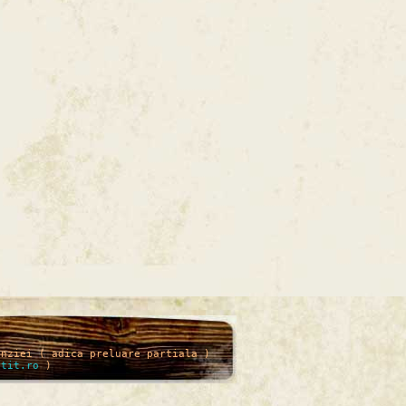
enziei ( adica preluare partiala )
itit.ro
)