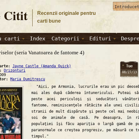
 Citit
Recenzii originale pentru
carti bune
u carti
Index
Categorii
Edituri
Despr
viselor (seria Vanatoarea de fantome 4)
Tue
carte:
Jayne Castle (Amanda Quick)
a:
Orizonturi
08/27/13
009
ator:
Maria Dumitrescu
"Aici, pe Armonia, lucrurile erau un pic deose
mai ales după căderea întunericului. Puteai s
peste acei periculoşi şi seducători vânător
fantome, reminiscenţele rătăcite ale unei civili
stranii de mult dispărute şi peste cel mai neobi
soi de animale de casă. Pe deasupra, în râ
populaţiei îşi făcu apariţia o largă gamă de p
paranormale ce creştea progresiv, pe măsură ce t
timpul."