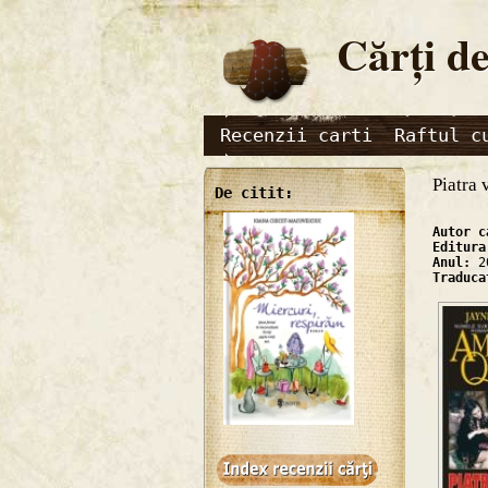
Cărţi de
Recenzii carti
Raftul c
Piatra 
De citit:
Autor 
Editur
Anul:
2
Traduc