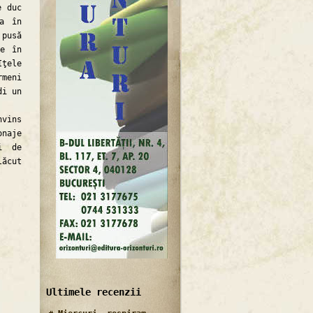
e duc
ra în
 pusă
ge în
ţele
rmeni
di un
vins
onaje
i de
lăcut
Ultimele recenzii