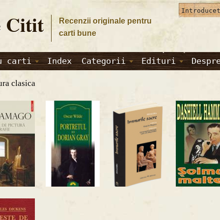
 Citit
Recenzii originale pentru
carti bune
u carti
Index
Categorii
Edituri
Despr
ura clasica