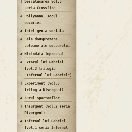
Descatusarea vol.5
seria Crossfire
Pollyanna. Jocul
bucuriei
Inteligenta sociala
Cele dousprezece
coloane ale succesului
Niciodata impreuna?
Extazul lui Gabriel
(vol.2 trilogia
"Infernul lui Gabriel")
Experiment (vol.3
trilogia Divergent)
Aurul spartanilor
Insurgent (vol.2 seria
Divergent)
Infernul lui Gabriel
(vol.1 seria Infernul