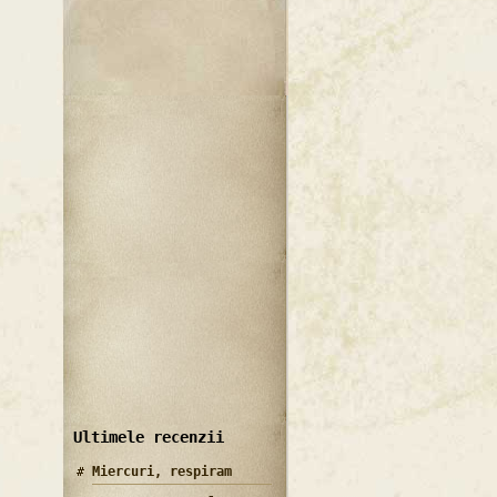
Ultimele recenzii
Miercuri, respiram