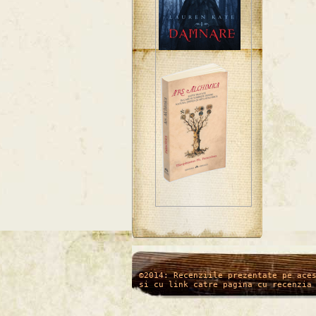
/*
*/
©2014: Recenziile prezentate pe ace
si cu link catre pagina cu recenzia