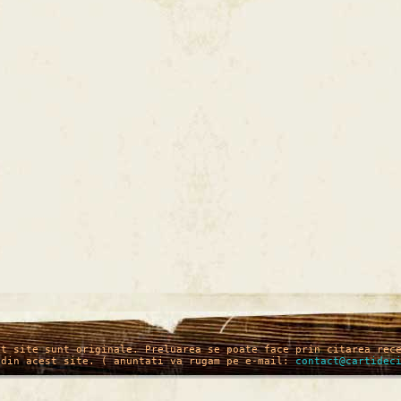
st site sunt originale. Preluarea se poate face prin citarea rec
 din acest site. ( anuntati va rugam pe e-mail:
contact@cartidec