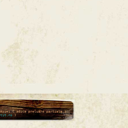
enziei ( adica preluare partiala )
itit.ro
)