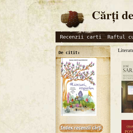
Cărţi de
Recenzii carti
Raftul c
Literat
De citit: