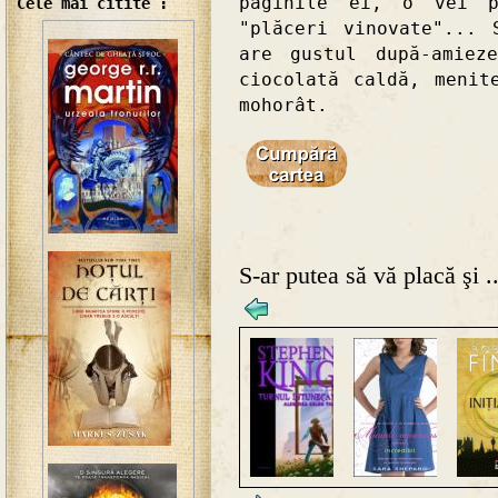
paginile ei, o vei p
Cele mai citite :
"plăceri vinovate"... 
are gustul după-amiez
ciocolată caldă, menit
mohorât.
S-ar putea să vă placă şi ..