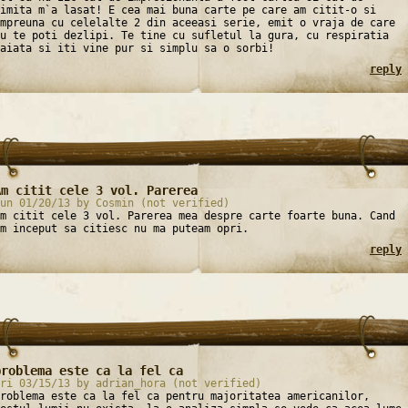
imita m`a lasat! E cea mai buna carte pe care am citit-o si
mpreuna cu celelalte 2 din aceeasi serie, emit o vraja de care
u te poti dezlipi. Te tine cu sufletul la gura, cu respiratia
aiata si iti vine pur si simplu sa o sorbi!
reply
Am citit cele 3 vol. Parerea
un 01/20/13 by Cosmin (not verified)
m citit cele 3 vol. Parerea mea despre carte foarte buna. Cand
m inceput sa citiesc nu ma puteam opri.
reply
problema este ca la fel ca
ri 03/15/13 by adrian_hora (not verified)
roblema este ca la fel ca pentru majoritatea americanilor,