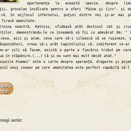
apartenenţa la această specie, despre limi
ăţii, grosolan încălcate pentru a oferi "Pâine şi Circ", şi d
 că, în mijlocul infernului, puţini dintre noi şi-ar mai p
 firavă umanitate.
 noastră, Katniss, sfidează atât destinul cât şi cruz
nţilor, demonstrându-le ce înseamnă să fii cu adevărat Om: " 
 ceva, aici şi acum, ceva care să-i silească să se ruşineze, 
ăspunzători, vreau să-i arăt Capitoliului că, indiferent ce-ar
ne-ar sili să facem, există o parte a fiecărui tribut pe car
ua în stăpânire.(...) Că şi eu sunt mai mult decât atât."
ile Foamei" este o carte despre speranţă, dragoste şi prie
ocul unui coşmar pe care umanitatea este perfect capabilă să-l
eaşi serie: