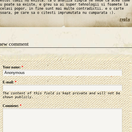
estul lumii nu exista. la o analiza simpla se vede ca acea lume
u poate sa existe, e greu sa ai super tehnologii si foamete la
celasi popor, in fine sunt mai multe contradictii. e o carte
soara, pe care sa o citesti imprumutata nu cumparata :).
reply
 new comment
Your name:
*
E-mail:
*
The content of this field is kept private and will not be
shown publicly.
Comment:
*