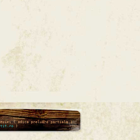
enziei ( adica preluare partiala )
itit.ro
)