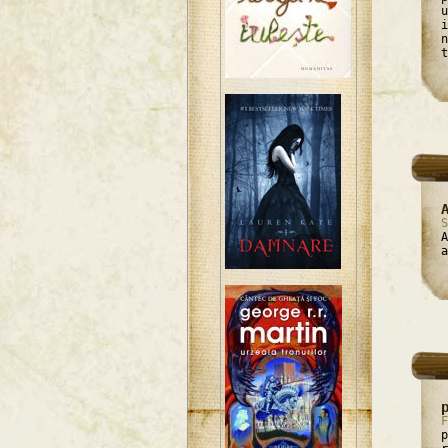
u
i
n
t
S
A
a
F
p