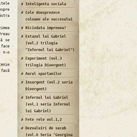
tele
Inteligenta sociala
espre
Cele dousprezece
ăstra
coloane ale succesului
Niciodata impreuna?
imea
Vreau
Extazul lui Gabriel
să se
(vol.2 trilogia
 face
"Infernul lui Gabriel")
e n-o
Experiment (vol.3
tenie
trilogia Divergent)
 facă
Aurul spartanilor
Insurgent (vol.2 seria
Divergent)
Infernul lui Gabriel
(vol.1 seria Infernul
lui Gabriel)
Fete rele vol.1,2
Dezvaluiri de sucub
(vol.6 Seria "Georgina