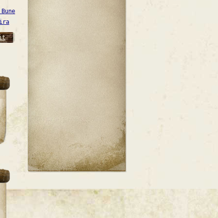
 Bune
ira
it