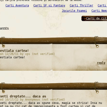
iţi cărţile preferate folosind şi derulatorul de la mouse.
Carti Aventura
Carti SF si Fantasy
Carti Thriller
Carti
Jocurile Foamei
Carti Nem
Carti de Cit
ents
Bestiala cartea!
on 12/26/11 by vps (not verified)
estiala cartea!
reply
Aveti dreptate... daca as
ed 10/17/12 by Anonymous (not verified)
veti dreptate... daca as spune ceva, magia se strica! Insa nu
ot sa nu zic cat de impresionanta a fost cartea si cat de