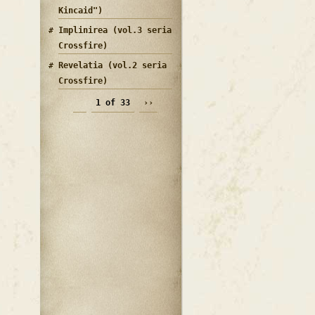
Kincaid")
Implinirea (vol.3 seria
Crossfire)
Revelatia (vol.2 seria
Crossfire)
1 of 33
››