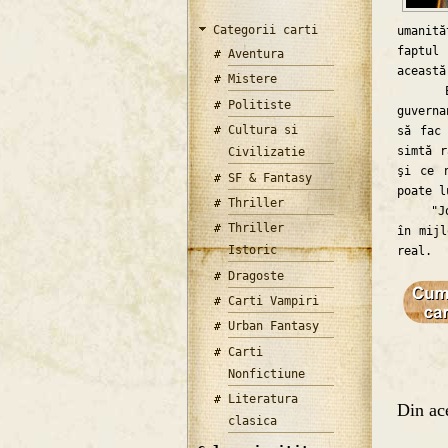
Categorii carti
umanit
faptul
Aventura
această
Mistere
Eroina
Politiste
guverna
Cultura si
să fac
simtă r
Civilizatie
şi ce 
SF & Fantasy
poate l
Thriller
"Jocur
Thriller
în mijl
Istoric
real.
Dragoste
Carti Vampiri
Urban Fantasy
Carti
Nonfictiune
Literatura
Din ace
clasica