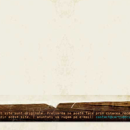
st site sunt originale. Preluarea se poate face prin citarea rec
 din acest site. ( anuntati va rugam pe e-mail:
contact@cartidec