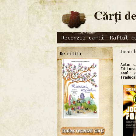
Cărţi de
Recenzii carti
Raftul c
Jocuril
De citit:
Autor 
Editur
Anul:
2
Traduc