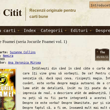
 Citit
Recenzii originale pentru
carti bune
u carti
Index
Categorii
Edituri
Despr
e Foamei (seria Jocurile Foamei vol. 1)
Thu
carte:
Suzanne Collins
a:
Nemira
03/03/11
009
ator:
Ana Veronica Mircea
Întâlneşti din când în când câte o carte de
care îţi vine greu să vorbeşti. De ce? Pentru 
senzaţia că, dacă spui ceva, risipeşti magia. În
cuvânt, este vorba despre magia autoarei de a c
lume atât de detaliată, încât nu îţi poate da 
impresia de real, o descriere atât de amănunţită, 
nu poţi să nu fii parte integrantă a acestei 
Despre ce este vorba? Despre Umanitate, pur şi si
Despre faptul că, a fi om, înseamnă mult mai mult 