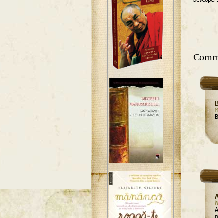
Descoper
Comm
M
B
W
A
p