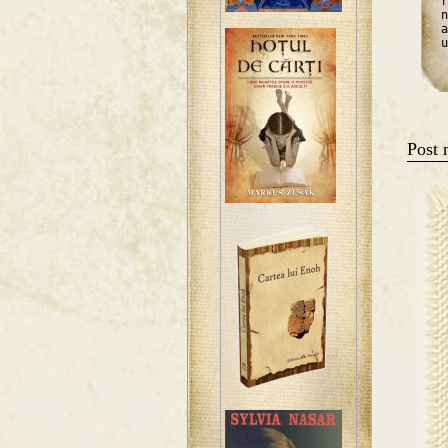
r
n
a
u
Post