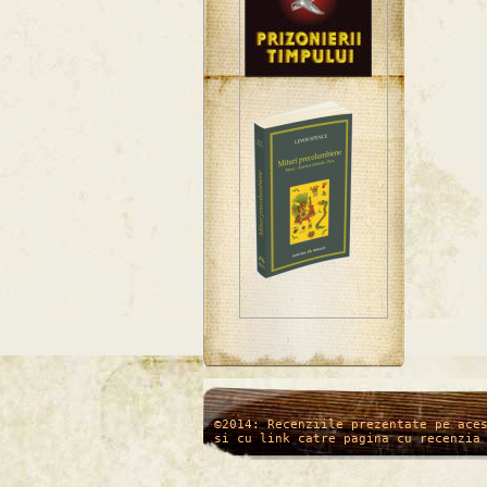
/*
*/
©2014: Recenziile prezentate pe ace
si cu link catre pagina cu recenzia