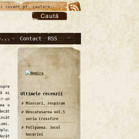
e...
Contact
RSS
spre
că ai
Ultimele recenzii
tr-un
Miercuri, respiram
rea o
decât
Descatusarea vol.5
încât
seria Crossfire
lumi.
Pollyanna. Jocul
mplu.
bucuriei
decât