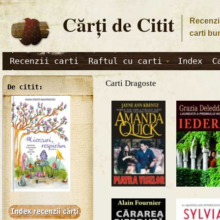
Cărţi de Citit
Recenzii
carti bu
Recenzii carti
Raftul cu carti
Index
C
Carti Dragoste
De citit: