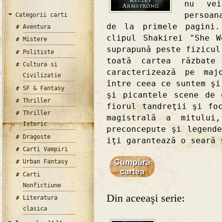
nu vei
persoan
Categorii carti
de la primele pagini.
Aventura
clipul Shakirei "She 
Mistere
suprapună peste fizicul
Politiste
toată cartea răzbate
Cultura si
caracterizează pe maj
Civilizatie
între ceea ce suntem şi
SF & Fantasy
şi picantele scene de 
Thriller
fiorul tandreţii şi fo
Thriller
magistrală a mitului
Istoric
preconcepute şi legend
Dragoste
iţi garantează o seară 
Carti Vampiri
Urban Fantasy
Carti
Nonfictiune
Din aceeaşi serie:
Literatura
clasica