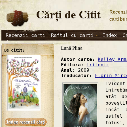
Cărţi de Citit
Recenzii
carti bu
Recenzii carti
Raftul cu carti
Index
C
Lună Plina
De citit:
Autor carte:
Kelley Arm
Editura:
Tritonic
Anul:
2009
Traducator:
Florin Mirc
Eviden
intrebă
atât d
poveşt
incât 
astfel
totusi,