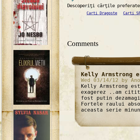
Descoperiţi cărţile preferate
Carti Dragoste
Carti S
Comments
Kelly Armstrong e
Wed 03/14/12 by An
Kelly Armstrong es
exagerez ..am citi
fost putin dezamag
Fortele raului abs
aceasta serie minu