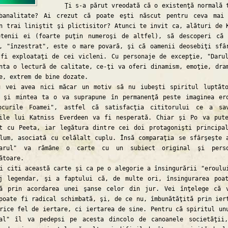
Ţi s-a părut vreodată că o existenţă normală 
.banalitate? Ai crezut că poate eşti născut pentru ceva mai
n trai liniştit şi plictisitor? Atunci te invit ca, alături de 
etenii ei (foarte puţin numeroşi de altfel), să descoperi că
, "înzestrat", este o mare povară, şi că oamenii deosebiţi sfâ
fi exploataţi de cei vicleni. Cu personaje de excepţie, "Daru
nta o lectură de calitate, ce-ţi va oferi dinamism, emoţie, dra
e, extrem de bine dozate.
 avea nici măcar un motiv să nu iubeşti spiritul luptăto
, şi mintea ta o va suprapune în permanenţă peste imaginea er
ocurile Foamei", astfel că satisfacţia cititorului ce a sa
rile lui Katniss Everdeen va fi nesperată. Chiar şi Po va put
t cu Peeta, iar legătura dintre cei doi protagonişti principa
lum, asociată cu celălalt cuplu. Însă comparaţia se sfârşeşte 
arul" va rămâne o carte cu un subiect original şi perso
ătoare.
iti această carte şi ca pe o alegorie a însingurării "eroulu
aj legendar, şi a faptului că, de multe ori, însingurarea poa
tă prin acordarea unei şanse celor din jur. Vei înţelege că 
poate fi radical schimbată, şi, de ce nu, îmbunătăţită prin ier
rice fel de iertare, ci iertarea de sine. Pentru că spiritul un
cal" îl va pedepsi pe acesta dincolo de canoanele societăţii