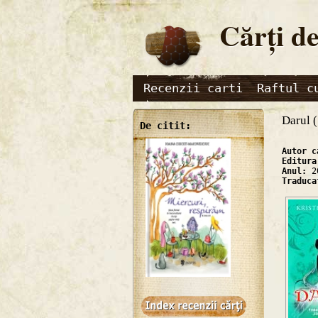
Cărţi de
Recenzii carti
Raftul c
Darul (
De citit:
Autor 
Editur
Anul:
2
Traduc