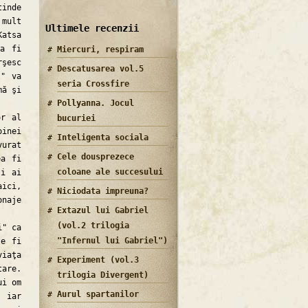
tinde
 mult
Ultimele recenzii
Katsa
 a fi
Miercuri, respiram
rşesc
Descatusarea vol.5
l" va
seria Crossfire
mă şi
Pollyanna. Jocul
r al
bucuriei
oinei
Inteligenta sociala
vurat
Cele dousprezece
ea fi
coloane ale succesului
li ai
aici,
Niciodata impreuna?
naje
Extazul lui Gabriel
(vol.2 trilogia
i" ca
"Infernul lui Gabriel")
te fi
viaţa
Experiment (vol.3
tare.
trilogia Divergent)
ui om
Aurul spartanilor
, iar