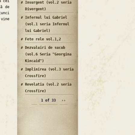
a cei
Insurgent (vol.2 seria
tă de
Divergent)
tunci
Infernul lui Gabriel
 vine
(vol.1 seria Infernul
lui Gabriel)
Fete rele vol.1,2
Dezvaluiri de sucub
(vol.6 Seria "Georgina
Kincaid")
Implinirea (vol.3 seria
Crossfire)
Revelatia (vol.2 seria
Crossfire)
1 of 33
››