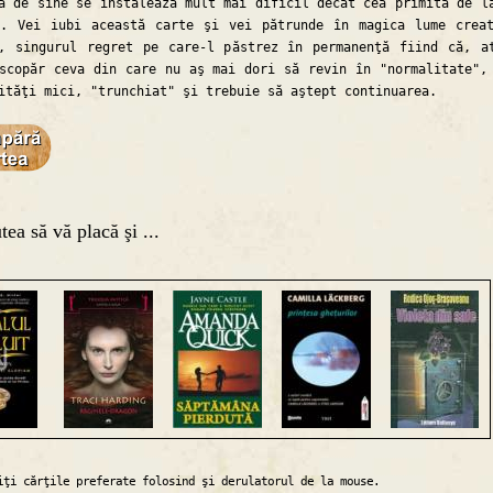
a de sine se instalează mult mai dificil decât cea primită de l
r. Vei iubi această carte şi vei pătrunde în magica lume crea
, singurul regret pe care-l păstrez în permanenţă fiind că, a
scopăr ceva din care nu aş mai dori să revin în "normalitate",
ităţi mici, "trunchiat" şi trebuie să aştept continuarea.
tea să vă placă şi ...
iţi cărţile preferate folosind şi derulatorul de la mouse.