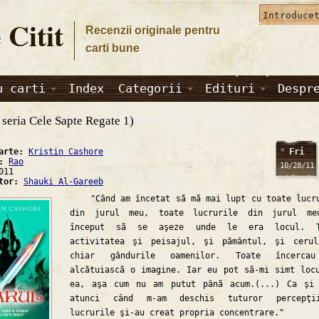
 Citit
Recenzii originale pentru
carti bune
u carti
Index
Categorii
Edituri
Despr
 seria Cele Sapte Regate 1)
Fri
carte:
Kristin Cashore
a:
Rao
10/28/11
011
ator:
Shauki Al-Gareeb
"Când am încetat să mă mai lupt cu toate lucr
din jurul meu, toate lucrurile din jurul me
început să se aşeze unde le era locul. T
activitatea şi peisajul, şi pământul, şi ceru
chiar gândurile oamenilor. Toate încerca
alcătuiască o imagine. Iar eu pot să-mi simt loc
ea, aşa cum nu am putut până acum.(...) Ca şi
atunci când m-am deschis tuturor percepţii
lucrurile şi-au creat propria concentrare."