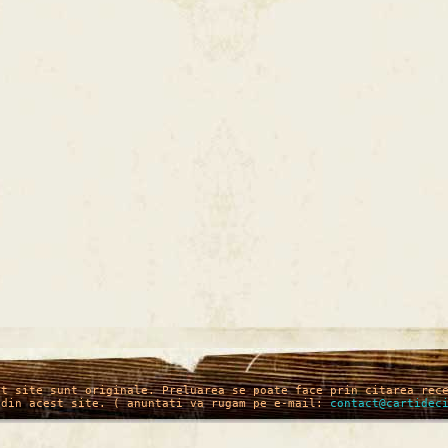
st site sunt originale. Preluarea se poate face prin citarea rec
 din acest site. ( anuntati va rugam pe e-mail:
contact@cartidec