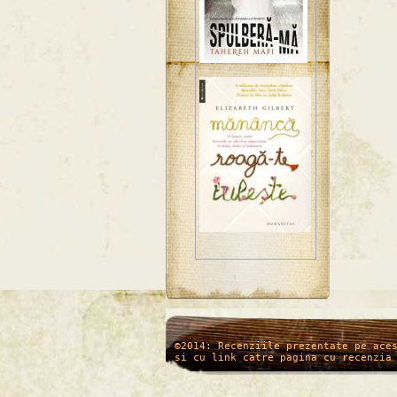
/*
*/
©2014: Recenziile prezentate pe ace
si cu link catre pagina cu recenzia