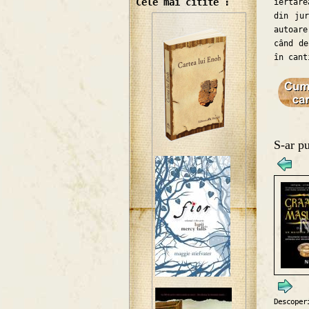
Cele mai citite :
iertare
din ju
autoare
când de
în cant
S-ar pu
Descoper