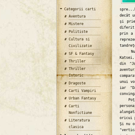
Categorii carti
spre..
decât u
Aventura
şi pri
Mistere
diferit
Politiste
prin a 
Cultura si
repreze
tandreţ
Civilizatie
Nu vei
SF & Fantasy
Katsei
Thriller
din "J
Thriller
aventu
Istoric
compara
unui vo
Dragoste
iar "D
Carti Vampiri
conving
Urban Fantasy
Poţi c
person
Carti
alunga
Nonfictiune
oricui 
Literatura
Şi nu o
clasica
"verti