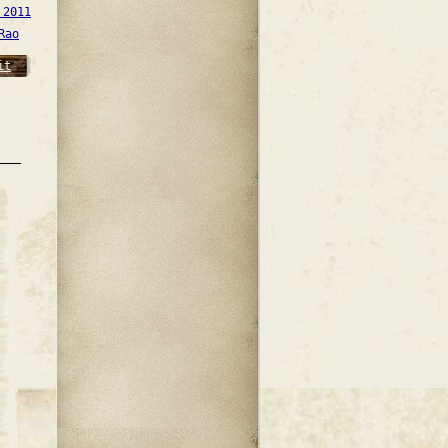
 2011
Rao
it