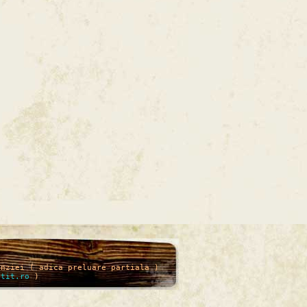
enziei ( adica preluare partiala )
itit.ro
)