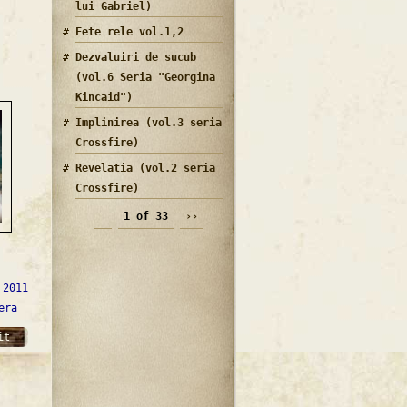
lui Gabriel)
Fete rele vol.1,2
Dezvaluiri de sucub
(vol.6 Seria "Georgina
Kincaid")
Implinirea (vol.3 seria
Crossfire)
Revelatia (vol.2 seria
Crossfire)
1 of 33
››
 2011
era
it