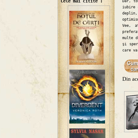
Cele mai citite :
Dar, to
iubire 
deplin
optimi
Vee, a
prefer
multe d
şi sper
care va
Din ace