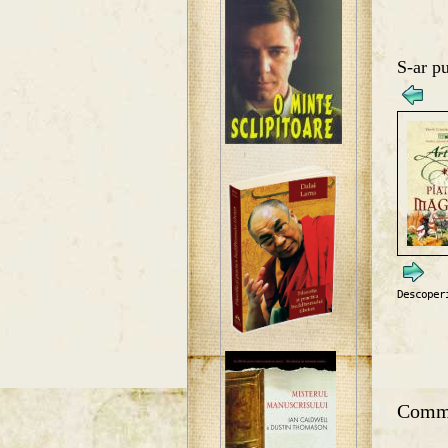
S-ar pu
Descoper
Comm