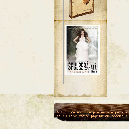
/*
*/
©2014: Recenziile prezentate pe ace
si cu link catre pagina cu recenzia