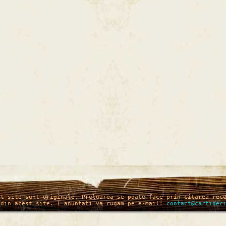
st site sunt originale. Preluarea se poate face prin citarea rec
 din acest site. ( anuntati va rugam pe e-mail:
contact@cartidec