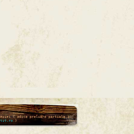
enziei ( adica preluare partiala )
itit.ro
)