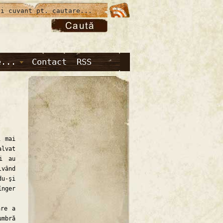
e...
Contact
RSS
 mai
alvat
i au
lvând
u-şi
înger
are a
umbră