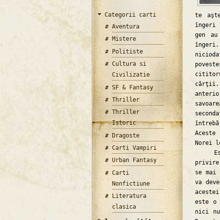
Categorii carti
te aşt
îngeri 
Aventura
gen au
Mistere
îngeri
Politiste
niciod
Cultura si
povest
citito
Civilizatie
cărţii
SF & Fantasy
anterio
Thriller
savoare
Thriller
seconda
Istoric
întreb
Aceste
Dragoste
Norei l
Carti Vampiri
Este o
Urban Fantasy
privire
se mai 
Carti
va deve
Nonfictiune
aceste
Literatura
este o 
clasica
nici n