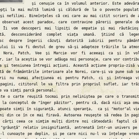
şi cenuşie ca în volumul anterior. Este adevăr
epţi la mai multă lumină şi căldură de la o poveste popula
şi nefilimi. Bineînţeles că cei care au mai citit scrieri de 
 observat acest paradox, care contravine părerii generale d
. Îi vom descoperi mai lipsiţi de empatie şi mai răutăcioş
ată, desconsiderând complet viaţa umană. Ştiind că legen
esc despre îngerii căzuţi datorită iubirii pentru pământ
rului îi va fi destul de greu să-şi adapteze trăirile la atmo
. Nora, Patch, Vee şi Marcie vor fi aceeaşi ca şi în vol
r, iar la aceştia se vor adăuga noi personaje, care vor contrib
a şi tensiunea întregii acţiuni. Această acţiune propriu-zisă 
tă de frământările interioare ale Norei, care-şi va pune sub s
ării nu numai afecţiunea ei pentru Patch, ci şi întreaga v
 pagini, cititorul le va filtra prin propriul suflet, iar tră
e va simţi parcă personal.
 carte reuşită tocmai prin neliniştea pe care o transmit
 la conceptul de "înger păzitor", pentru că, dacă nici aşa om
poate simţi în siguranţă, atunci speranţa, ca şi "motor"al vi
ni din ce în ce mai firavă. Autoarea reuşeşte să redea în pag
i cărţi ceea ce simţim mulţi dintre noi câteodată: faptul că
"grăunţă" relativ insignifiantă, antrenată într-un univers pe
u-l cunoaşte pe deplin, şi pe care nici nu-l va înţelege vreo