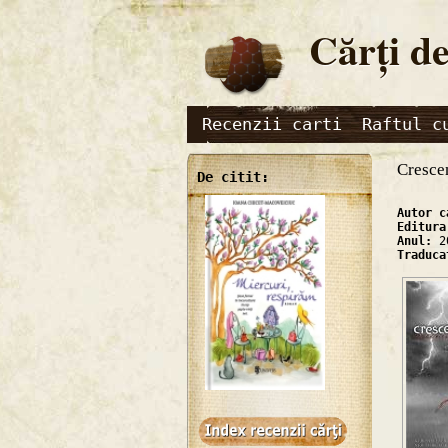
Cărţi de
Recenzii carti
Raftul c
Cresce
De citit:
Autor 
Editur
Anul:
2
Traduc