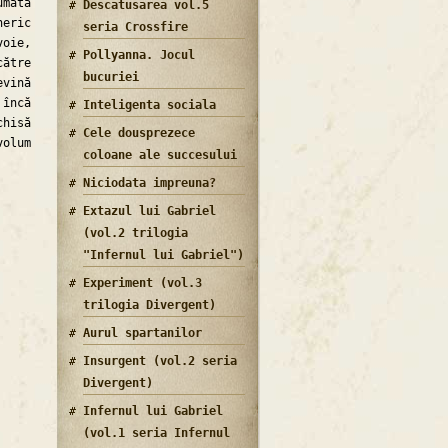
umata
Descatusarea vol.5
neric
seria Crossfire
oie,
Pollyanna. Jocul
către
bucuriei
vină
 încă
Inteligenta sociala
chisă
Cele dousprezece
volum
coloane ale succesului
Niciodata impreuna?
Extazul lui Gabriel
(vol.2 trilogia
"Infernul lui Gabriel")
Experiment (vol.3
trilogia Divergent)
Aurul spartanilor
Insurgent (vol.2 seria
Divergent)
Infernul lui Gabriel
(vol.1 seria Infernul