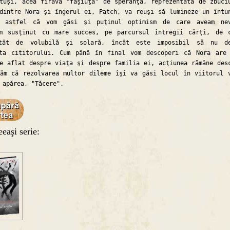
tuşi, acea firavă "fâşiuţă" de speranţă, reprezentată de zbuci
dintre Nora şi îngerul ei, Patch, va reuşi să lumineze un întu
, astfel că vom găsi şi puţinul optimism de care aveam nev
sm susţinut cu mare succes, pe parcursul întregii cărţi, de 
tât de volubilă şi solară, încât este imposibil să nu de
ata cititorului. Cum până în final vom descoperi că Nora are
e aflat despre viaţa şi despre familia ei, acţiunea rămâne des
ăm că rezolvarea multor dileme îşi va găsi locul în viitorul 
 apărea, "Tăcere".
eaşi serie: