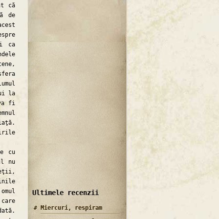
at că
tă de
acest
espre
i ca
dele
ene,
sfera
umul
ui la
va fi
emnul
iaţă.
irile
e cu
ul nu
eţii,
inile
 omul
Ultimele recenzii
 care
Miercuri, respiram
dată.