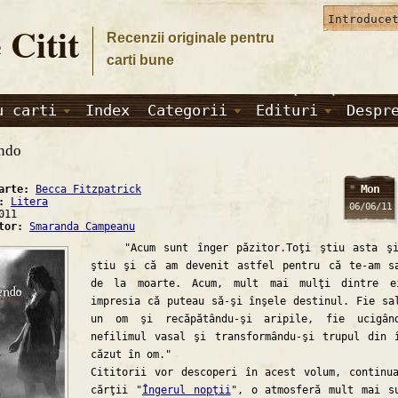
 Citit
Recenzii originale pentru
carti bune
u carti
Index
Categorii
Edituri
Despr
ndo
Mon
carte:
Becca Fitzpatrick
a:
Litera
06/06/11
011
ator:
Smaranda Campeanu
"Acum sunt înger păzitor.Toţi ştiu asta şi
ştiu şi că am devenit astfel pentru că te-am s
de la moarte. Acum, mult mai mulţi dintre e
impresia că puteau să-şi înşele destinul. Fie sa
un om şi recăpătându-şi aripile, fie ucigând
nefilimul vasal şi transformându-şi trupul din 
căzut în om."
Cititorii vor descoperi în acest volum, continu
cărţii "
Îngerul nopţii
", o atmosferă mult mai s