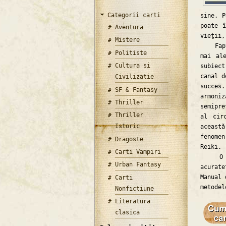
Categorii carti
sine. P
poate î
Aventura
vieţii,
Mistere
Faptul
Politiste
mai al
Cultura si
subiec
canal d
Civilizatie
succes.
SF & Fantasy
armoni
Thriller
semipre
Thriller
al cir
Istoric
această
fenomen
Dragoste
Reiki.
Carti Vampiri
O cart
Urban Fantasy
acurat
Manual 
Carti
metodel
Nonfictiune
Literatura
clasica