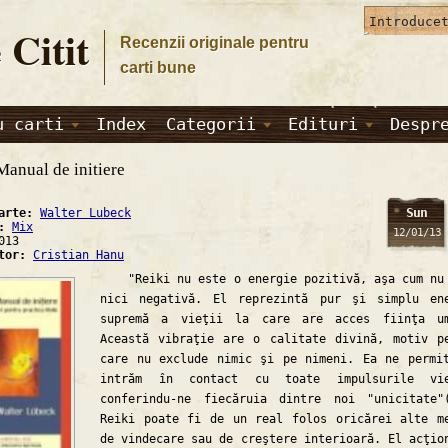
 Citit
Recenzii originale pentru
carti bune
u carti
Index
Categorii
Edituri
Despr
Manual de initiere
Sun
carte:
Walter Lubeck
a:
Mix
12/01/13
013
ator:
Cristian Hanu
"Reiki nu este o energie pozitivă, aşa cum nu
nici negativă. El reprezintă pur şi simplu en
supremă a vieţii la care are acces fiinţa um
Această vibraţie are o calitate divină, motiv p
care nu exclude nimic şi pe nimeni. Ea ne permi
intrăm în contact cu toate impulsurile vie
conferindu-ne fiecăruia dintre noi "unicitate"
Reiki poate fi de un real folos oricărei alte m
de vindecare sau de creştere interioară. El acţio