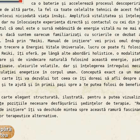
ca o baterie şi accelerează procesul descoperir
e de altă parte, la fel ca toate celelalte tehnici de acest fe
nlocui niciodată viaţa însăşi. Amplifică vitalitatea şi înţele
 dar nu înlocuieşte experienţa directă şi contactul cu cei din j
 că omul este o sursă nebănuită de energie vitală nu ne mai 
es dacă suntem oarecum familiarizaţi cu scrierile ce dezbat 
t. Însă prin "Reiki. Manual de iniţiere" vei privi omul dre
e trecere a Energiei Vitale Universale, lucru ce poate fi folos
 Reiki, îţi oferă, pe lângă alte abordări holistice, o modalita
zare şi de vindecare naturală folosind această energie, pie
ţioase, uleiurile volatile, dar şi înţelegerea întregului mec
culaţiei enegetice în corpul uman. Concepută exact ca un ma
 carte îţi va dezvălui tot ceea ce îţi doreai să afli despre 
 şi te ajută şi în primii paşi spre a te putea folosi de benefi
e elegant structurată, ilustrată, pentru a putea vizualiz
eţe poziţiile necesare desfăşurării şedinţelor de terapie, "R
de iniţiere" îţi va deschide mintea spre această ramură fascina
or terapeutice alternative.