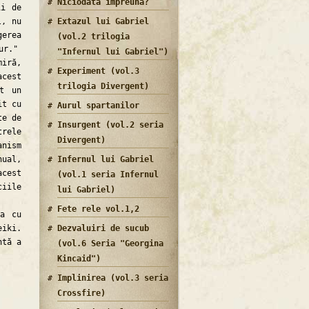
Niciodata impreuna?
ii de
l, nu
Extazul lui Gabriel
gerea
(vol.2 trilogia
ur."
"Infernul lui Gabriel")
miră,
Experiment (vol.3
acest
trilogia Divergent)
pt un
it cu
Aurul spartanilor
te de
Insurgent (vol.2 seria
trele
Divergent)
anism
nual,
Infernul lui Gabriel
acest
(vol.1 seria Infernul
ciile
lui Gabriel)
Fete rele vol.1,2
a cu
eiki.
Dezvaluiri de sucub
ntă a
(vol.6 Seria "Georgina
Kincaid")
Implinirea (vol.3 seria
Crossfire)