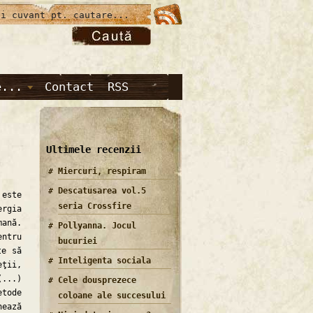
e...
Contact
RSS
Ultimele recenzii
Miercuri, respiram
Descatusarea vol.5
 este
seria Crossfire
ergia
ană.
Pollyanna. Jocul
entru
bucuriei
te să
Inteligenta sociala
ţii,
(...)
Cele dousprezece
etode
coloane ale succesului
nează