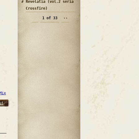
Revelatia (vol.2 seria
Crossfire)
1 of 33
››
Mix
it