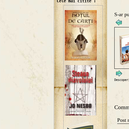
Cele mai citite :
S-ar pu
Descoper
Comm
Post