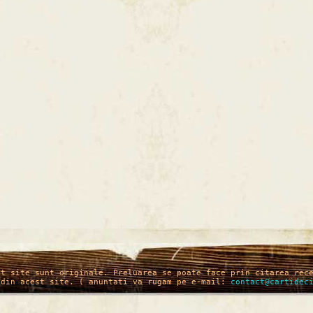
st site sunt originale. Preluarea se poate face prin citarea rec
 din acest site. ( anuntati va rugam pe e-mail:
contact@cartidec