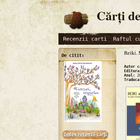
Cărţi de
Recenzii carti
Raftul c
Reiki. 
De citit:
Autor 
Editur
Anul:
2
Traduc