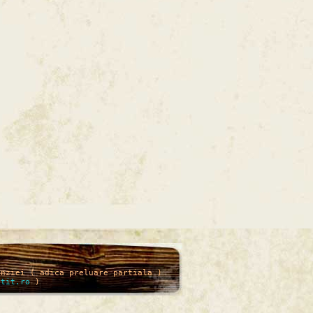
enziei ( adica preluare partiala )
itit.ro
)