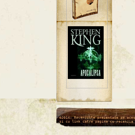
/*
*/
©2014: Recenziile prezentate pe ace
si cu link catre pagina cu recenzia