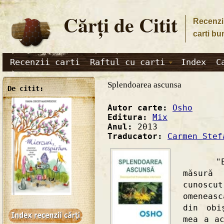
Cărţi de Citit
Recenzii
carti bu
Recenzii carti
Raftul cu carti
Index
C
Splendoarea ascunsa
De citit:
Autor carte:
Osho
Editura:
Mix
Anul:
2013
Traducator:
Carmen Stef
"Eu am
măsură
cunoscu
omeneas
din obi
mea a ac