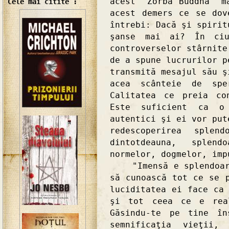
acest "Zorba Buddha" m
Cele mai citite :
acest demers ce se dov
întrebi: Dacă şi spirit
şanse mai ai? În ciu
controverselor stârnite
de a spune lucrurilor p
transmită mesajul său ş
acea scânteie de spe
Calitatea ce preia co
Este suficient ca o
autentici şi ei vor put
redescoperirea sple
dintotdeauna, splen
normelor, dogmelor, imp
"Imensă e splendoarea
să cunoască tot ce se 
luciditatea ei face ca
şi tot ceea ce e real
Găsindu-te pe tine în
semnificaţia vieţii, 