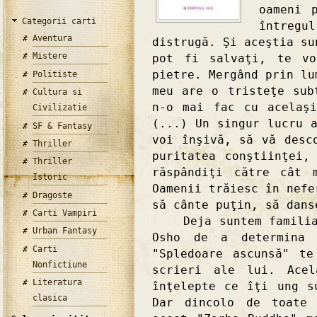
oameni 
Categorii carti
întreg
Aventura
distrugă. Şi aceştia su
Mistere
pot fi salvaţi, te vo
pietre. Mergând prin lu
Politiste
meu are o tristeţe sub
Cultura si
n-o mai fac cu acelaş
Civilizatie
(...) Un singur lucru 
SF & Fantasy
voi înşivă, să vă desc
Thriller
puritatea conştiinţei,
Thriller
răspândiţi către cât 
Istoric
Oamenii trăiesc în nefe
Dragoste
să cânte puţin, să dans
Carti Vampiri
Deja suntem familiari
Urban Fantasy
Osho de a determina 
Carti
"Spledoare ascunsă" t
Nonfictiune
scrieri ale lui. Acel
Literatura
înţelepte ce îţi ung s
clasica
Dar dincolo de toate 