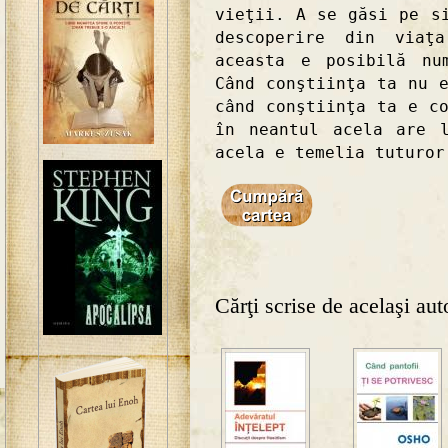
vieţii. A se găsi pe s
descoperire din viaţ
aceasta e posibilă nu
Când conştiinţa ta nu 
când conştiinţa ta e c
în neantul acela are 
acela e temelia tuturor
Cărţi scrise de acelaşi aut