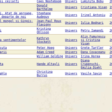
si ceilalti
Cees Nooteboom
Univers
Luminita Bobu
2
Donald
Univers
Cristiana Visan
1
Barthelme
i. Atat de aproape,
Stephane
Univers
Irinel Antoniu
2
 departe de noi
Audeguy
l mongol si Gingis-
Jean-Paul Roux
Univers
Iulia Bodnari
2
Flavigny
Kristina
i
Univers
Petru Iamandi
2
Ohlsson
Alin Fumurescu
Kathryn
a sentimentelor
Univers
si Cristina
2
Stockett
Visan
cuta
Peter Hoeg
Univers
Grete Tartler
2
arii
Adam Creed
Univers
Dana Covaceanu
2
William Golding
Univers
Irina Horea
2
Diana
ta
Hande Altayli
Univers
Crupenschi,
2
Emilia Diehl
Christina
ahlo
Univers
Vasile Savin
2
Burrus