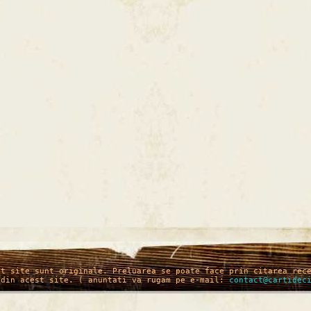
st site sunt originale. Preluarea se poate face prin citarea rec
 din acest site. ( anuntati va rugam pe e-mail:
contact@cartidec