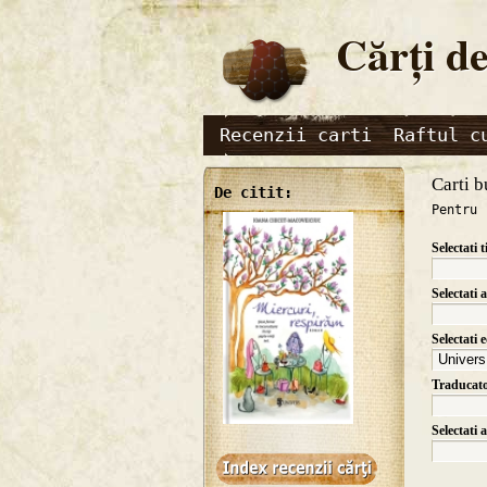
Cărţi de
Recenzii carti
Raftul c
Carti b
De citit:
Pentru 
Selectati t
Selectati 
Selectati 
Traducat
Selectati 