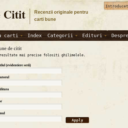
 Citit
Recenzii originale pentru
carti bune
u carti
Index
Categorii
Edituri
Despr
une de citit
rezultate mai precise folositi ghilimelele.
itlul (evidentiere serii)
autorul
editura
or
anul