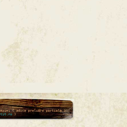
enziei ( adica preluare partiala )
itit.ro
)