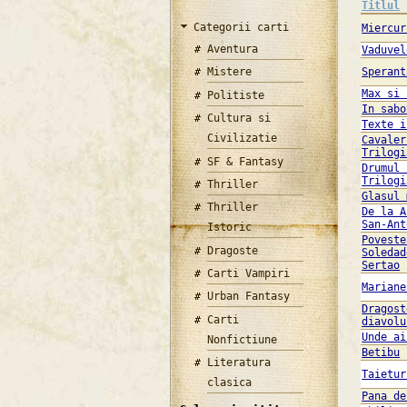
Titlul
Categorii carti
Miercur
Aventura
Vaduvel
Mistere
Sperant
Max si 
Politiste
In sabo
Cultura si
Texte i
Civilizatie
Cavaler
Trilogi
SF & Fantasy
Drumul 
Trilogi
Thriller
Glasul 
Thriller
De la A
San-Ant
Istoric
Poveste
Dragoste
Soledad
Sertao
Carti Vampiri
Mariane
Urban Fantasy
Dragost
Carti
diavolu
Unde ai
Nonfictiune
Betibu
Literatura
Taietur
clasica
Pana de