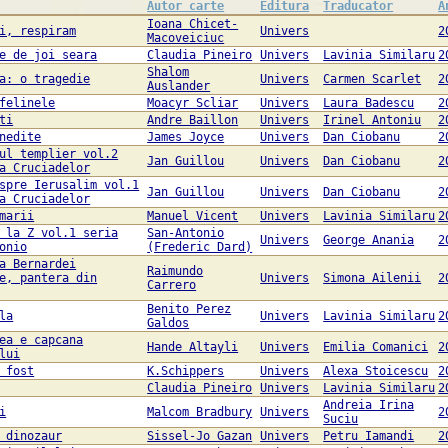
Autor carte
Editura
Traducator
A
Ioana Chicet-
i, respiram
Univers
2
Macoveiciuc
e de joi seara
Claudia Pineiro
Univers
Lavinia Similaru
2
Shalom
a: o tragedie
Univers
Carmen Scarlet
2
Auslander
felinele
Moacyr Scliar
Univers
Laura Badescu
2
ti
Andre Baillon
Univers
Irinel Antoniu
2
nedite
James Joyce
Univers
Dan Ciobanu
2
ul templier vol.2
Jan Guillou
Univers
Dan Ciobanu
2
a Cruciadelor
spre Ierusalim vol.1
Jan Guillou
Univers
Dan Ciobanu
2
a Cruciadelor
marii
Manuel Vicent
Univers
Lavinia Similaru
2
 la Z vol.1 seria
San-Antonio
Univers
George Anania
2
onio
(Frederic Dard)
a Bernardei
Raimundo
e, pantera din
Univers
Simona Ailenii
2
Carrero
Benito Perez
la
Univers
Lavinia Similaru
2
Galdos
ea e capcana
Hande Altayli
Univers
Emilia Comanici
2
lui
 fost
K.Schippers
Univers
Alexa Stoicescu
2
Claudia Pineiro
Univers
Lavinia Similaru
2
Andreia Irina
i
Malcom Bradbury
Univers
2
Suciu
 dinozaur
Sissel-Jo Gazan
Univers
Petru Iamandi
2