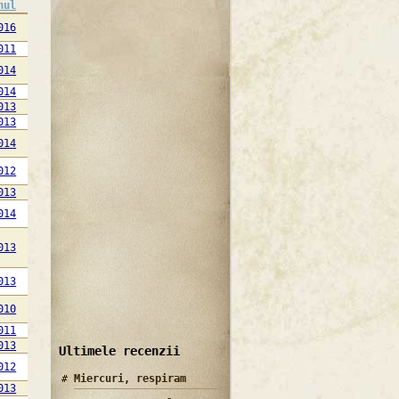
nul
016
011
014
014
013
013
014
012
013
014
013
013
010
011
013
Ultimele recenzii
012
Miercuri, respiram
013