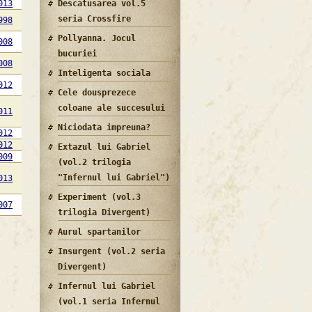
013
Descatusarea vol.5
seria Crossfire
998
Pollyanna. Jocul
008
bucuriei
008
Inteligenta sociala
012
Cele dousprezece
coloane ale succesului
011
Niciodata impreuna?
012
012
Extazul lui Gabriel
009
(vol.2 trilogia
"Infernul lui Gabriel")
013
Experiment (vol.3
007
trilogia Divergent)
Aurul spartanilor
Insurgent (vol.2 seria
Divergent)
Infernul lui Gabriel
(vol.1 seria Infernul