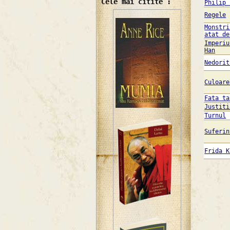
Cele mai citite :
Philip 
Regele
Monstri
atat de
Imperiu
Han
Nedorit
Culoare
Fata ta
Justiti
Turnul
Suferin
Frida K