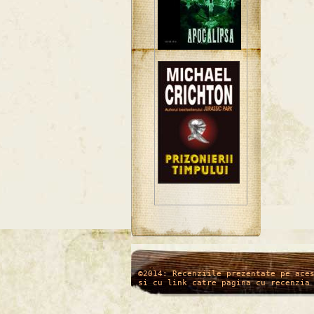
/*
*/
©2014: Recenziile prezentate pe ace
si cu link catre pagina cu recenzia