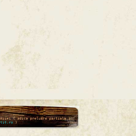
enziei ( adica preluare partiala )
itit.ro
)