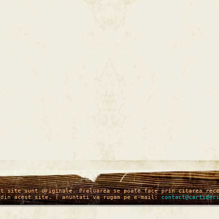
st site sunt originale. Preluarea se poate face prin citarea rec
 din acest site. ( anuntati va rugam pe e-mail:
contact@cartidec