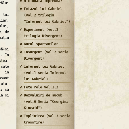
Niciodata impreuna?
tălui
Extazul lui Gabriel
 lui
(vol.2 trilogia
liar,
"Infernul lui Gabriel")
ului,
Experiment (vol.3
e, de
trilogia Divergent)
paţiu
Aurul spartanilor
ă-şi
Insurgent (vol.2 seria
ă. În
Divergent)
tea,
 sale
Infernul lui Gabriel
a în
(vol.1 seria Infernul
asant
lui Gabriel)
ului
Fete rele vol.1,2
ui să
ia şi
Dezvaluiri de sucub
(vol.6 Seria "Georgina
Kincaid")
Implinirea (vol.3 seria
Crossfire)