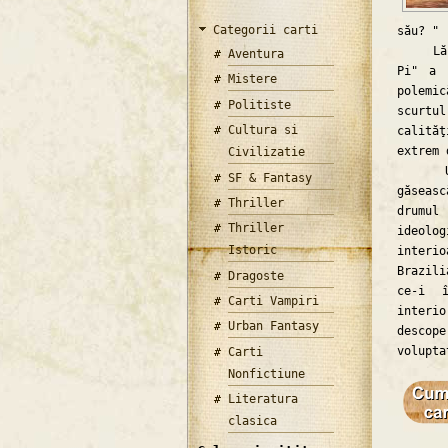
Categorii carti
său? "
Lăsând
Aventura
Pi" a 
Mistere
polemi
Politiste
scurtul
Cultura si
calităţ
extrem 
Civilizatie
Un tân
SF & Fantasy
găseasc
Thriller
drumul
Thriller
ideolog
Istoric
interi
Brazili
Dragoste
ce-i î
Carti Vampiri
interio
Urban Fantasy
descope
volupta
Carti
Nonfictiune
Literatura
clasica