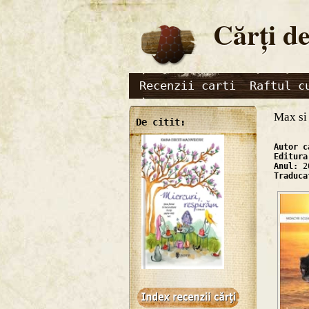
Cărţi de
Recenzii carti
Raftul c
Max si 
De citit:
Autor 
Editur
Anul:
2
Traduc