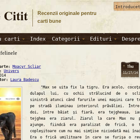
 Citit
Recenzii originale pentru
carti bune
u carti
Index
Categorii
Edituri
Despr
felinele
Thu
carte:
Moacyr Scliar
a:
Univers
11/27/14
014
ator:
Laura Badescu
"Max se uita fix la tigru. Era acolo, cocoţa
dulapul lui, cu ochii strălucind de o scli
sinistră atunci când farurile unei maşini care t
pe stradă iluminau interiorul prăvăliei. Într
doi, între băiat şi fiară, era tejgheaua, ia
tejghea era ziarul. Ziarul la care Max nu p
ajunge, fiindcă era paralizat de frică, o t
copleşitoare cum nu mai simţise niciodată mai îna
Era o frică umilitoare în care se furişa o re