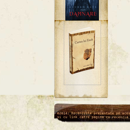
/*
*/
©2014: Recenziile prezentate pe ace
si cu link catre pagina cu recenzia