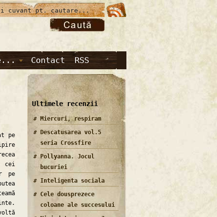
e...
Contact
RSS
Ultimele recenzii
Miercuri, respiram
Descatusarea vol.5
t pe
seria Crossfire
pire
recea
Pollyanna. Jocul
e cei
bucuriei
r pe
Inteligenta sociala
utea
eamă
Cele dousprezece
inte.
coloane ale succesului
voltă