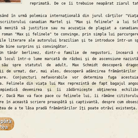
reprimată. De ce îi trebuise neapărat ziarul ta
 în urmă polemica internaţională din jurul cărţilor "Viaţa
scriitorului canadian Martel şi "Max şi felinele" a lui Sc
că menită să justifice sau nu acuzaţia de plagiat a canadian
 roman "Max şi felinele" te convinge, prin simpla lui parcurger
ile literare ale autorului brazilian şi te introduce într-un s
de bine surprins şi convingător.
ăr berlinez, dintr-o familie de negustori, încearcă s
ă locul într-o lume marcată de război şi de ascensiune nazist
 său spre statutul de adult, Max Schmidt descoperă dragos
ii de urmat, dar, mai ales, descoperă adâncirea frământărilor
oare. Conjuncturi nefavorabile vor determina fuga acestui
a. Felinele din viaţa lui Max reprezintă de fapt bagajul ango
mpiedică devenirea şi îi zădărniceşte obţinerea echilibr
r. Dacă Max va face pace cu felinele lui, îi rămâne cititorul
re în această scriere proaspătă şi captivantă, despre cum obses
tea de a te lăsa pradă frământărilor îţi poate otrăvi existenţa.