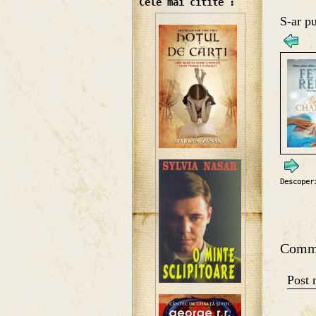
Cele mai citite :
S-ar pu
Descoper
Comm
Post