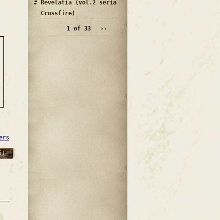
Revelatia (vol.2 seria
Crossfire)
1 of 33
››
ers
it