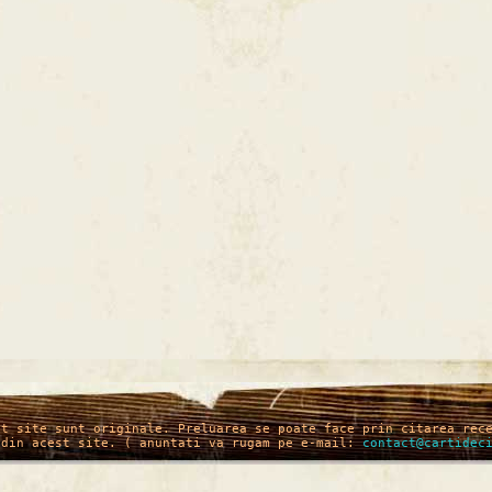
st site sunt originale. Preluarea se poate face prin citarea rec
 din acest site. ( anuntati va rugam pe e-mail:
contact@cartidec