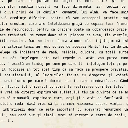
zeu, pe care îl purtăm cu toţii în noi. Chiar şi în 
tudinilor reacţia noastră va face diferenţa, iar lecţia pe
ul o va primi de la cămilar, cuvântul lui Alah, va face uni
două credinţe diferite, pentru că vom descoperi practic ima
ului creştin, care are întotdeauna grijă de copiii lui: "nime
ie de necunoscut, pentru că oricine poate să dobândească orice
ace trebuinţă. Ne temem doar să nu pierdem ce avem, fie vieţile
ţiile noastre. Dar ne trece frica atunci când înţelegem că is
 şi istoria lumii au fost scrise de aceeaşi Mână." Şi, în defin
ţelege că indiferent de rasă, religie, culoare, cu toţii sunt
 cu cât înţelegem asta mai repede cu atât vom putea cuno
ea. " există un limbaj pe lume pe care îl înţelegem toţi şi pe
 îl folosise în tot acel timp ca să facă să prospere prăvălia
ul entuziasmului, al lucrurilor făcute cu dragoste şi voinţ
ea unui lucru pe care-l doreai sau în care credeai(...). Cân
 un lucru, tot Universul conspiră la realizarea dorinţei tale."
rei să citeşti exprimarea sufletului tău în cuvinte ce se a
ctură minunată, exprimare care, deşi ţi-e atât de familiară, 
utut-o reda, dacă vrei să-ţi schimbi viziunea asupra vieţii, 
ă îmbrăţişezi doar ce este important cu adevărat renunţând l
ul", sau dacă pur şi simplu vrei să citeşti o carte de geniu,
nsa ta.