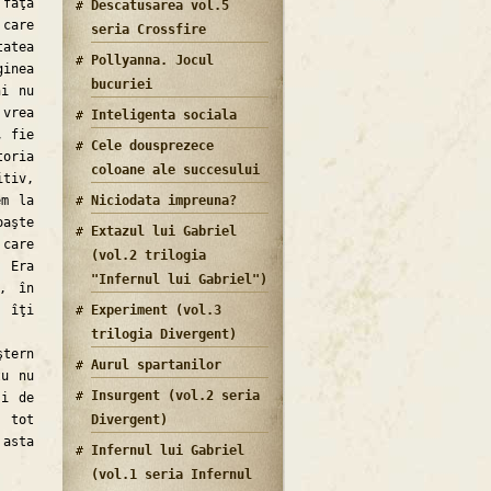
faţa
Descatusarea vol.5
 care
seria Crossfire
tatea
Pollyanna. Jocul
ginea
bucuriei
ni nu
 vrea
Inteligenta sociala
, fie
Cele dousprezece
toria
coloane ale succesului
itiv,
em la
Niciodata impreuna?
aşte
Extazul lui Gabriel
 care
(vol.2 trilogia
. Era
"Infernul lui Gabriel")
ă, în
d îţi
Experiment (vol.3
trilogia Divergent)
ştern
Aurul spartanilor
tu nu
Insurgent (vol.2 seria
şi de
a tot
Divergent)
 asta
Infernul lui Gabriel
(vol.1 seria Infernul