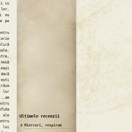
ci cu
 lor,
i nu
ne pe
entru
orie
lică
nale,
stre,
 nouă
leaşi
 dacă
 eşti
trăim
e lor
..am
ostru
fida
e ale
Ultimele recenzii
entru
Miercuri, respiram
 lui