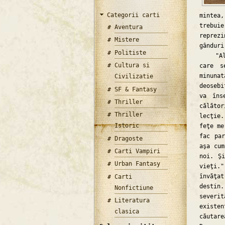
Categorii carti
mintea
trebui
Aventura
reprez
Mistere
gânduri
Politiste
"Alchi
Cultura si
care s
minuna
Civilizatie
deosebi
SF & Fantasy
va îns
Thriller
călător
Thriller
lecţie.
Istoric
feţe me
fac pa
Dragoste
aşa cum
Carti Vampiri
noi. Ş
Urban Fantasy
vieţi.
învăţat
Carti
destin
Nonfictiune
severi
Literatura
existe
clasica
căutar