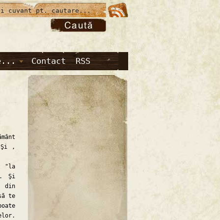
e...
Contact
RSS
mânt
 Şi ,
 "la
. Şi
e din
să te
poate
elor.