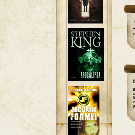
T
T
c
T
B
s
D
r
D