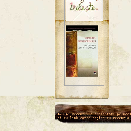
/*
*/
©2014: Recenziile prezentate pe ace
si cu link catre pagina cu recenzia