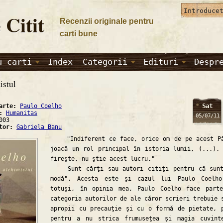
 Citit
Recenzii originale pentru
carti bune
u carti
Index
Categorii
Edituri
Despr
istul
Sat
carte:
Paulo Coelho
a:
Humanitas
05/07/11
003
ator:
Gabriela Banu
"Indiferent ce face, orice om de pe acest Pă
joacă un rol principal în istoria lumii, (...).
fireşte, nu ştie acest lucru."
Sunt cărţi sau autori citiţi pentru că sunt
modă". Acesta este şi cazul lui Paulo Coelho
totuşi, în opinia mea, Paulo Coelho face part
categoria autorilor de ale căror scrieri trebuie 
apropii cu precauţie şi cu o formă de pietate, 
pentru a nu strica frumuseţea şi magia cuvint