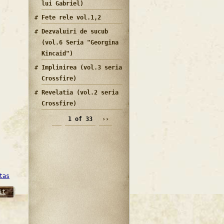
lui Gabriel)
Fete rele vol.1,2
Dezvaluiri de sucub
(vol.6 Seria "Georgina
Kincaid")
Implinirea (vol.3 seria
Crossfire)
Revelatia (vol.2 seria
Crossfire)
1 of 33
››
tas
it