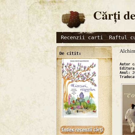
Cărţi de
Recenzii carti
Raftul c
Alchim
De citit:
Autor 
Editur
Anul:
2
Traduc