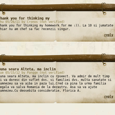
Thank you for thinking my
hu 05/26/11 by Cronos (not verified)
hank you for thinking my homework for me :)). La 10 si jumatate
hiar nu am chef sa fac recenzii singur.
reply
Buna seara Alteta, ma inclin
ue 05/15/12 by Pangge (not verified)
una seara Alteta, ma inclin cu rpseect. Va admir de mult timp
i va doresc din suflet dvs. si familiei dvs. multa sanatate si
umnezeu sa va aiba in paza lui.Cred ca pina la urma familia
egala va salva Romania de la dezastru. Asa sa va ajute
umnezeu.Cu deosebita consideratie, Florica A.
reply