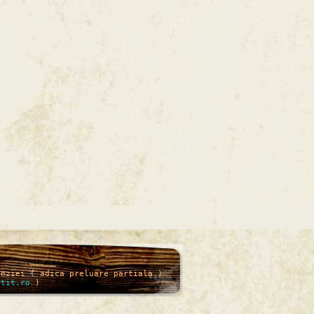
enziei ( adica preluare partiala )
itit.ro
)