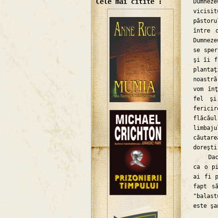
Cele mai citite :
Dumne
vicisi
păstor
între 
Dumneze
se sper
şi îi f
planta
noastră
vom în
fel şi
fericir
flăcăul
limbaj
căutar
doreşti
Dacă v
ca o pi
ai fi p
fapt s
"balast
este şa