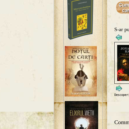
S-ar pu
Descoper
Comm