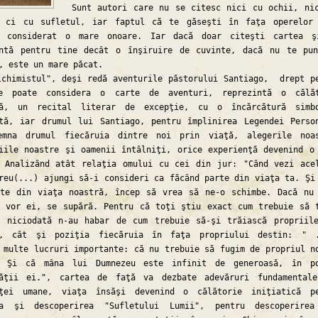
Sunt autori care nu se citesc nici cu ochii, ni
, ci cu sufletul, iar faptul că te găseşti în faţa operelor
e considerat o mare onoare. Iar dacă doar citeşti cartea ş
intă pentru tine decât o înşiruire de cuvinte, dacă nu te pu
, este un mare păcat.
mistul", deşi redă aventurile păstorului Santiago, drept p
e poate considera o carte de aventuri, reprezintă o călăt
tă, un recital literar de excepţie, cu o încărcătură simbo
tă, iar drumul lui Santiago, pentru împlinirea Legendei Perso
emna drumul fiecăruia dintre noi prin viaţă, alegerile noa
iile noastre şi oamenii întâlniţi, orice experienţă devenind o
 Analizând atât relaţia omului cu cei din jur: "Când vezi ace
reu(...) ajungi să-i consideri ca făcând parte din viaţa ta. Şi
rte din viaţa noastră, încep să vrea să ne-o schimbe. Dacă nu
 vor ei, se supără. Pentru că toţi ştiu exact cum trebuie să 
i niciodată n-au habar de cum trebuie să-şi trăiască propriil
", cât şi poziţia fiecăruia în faţa propriului destin: " .
 multe lucruri importante: că nu trebuie să fugim de propriul n
. Şi că mâna lui Dumnezeu este infinit de generoasă, în po
tăţii ei.", cartea de faţă va dezbate adevăruri fundamental
nţei umane, viaţa însăşi devenind o călătorie iniţiatică p
ea şi descoperirea "Sufletului Lumii", pentru descoperirea