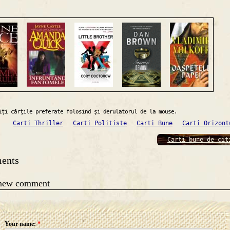
iţi cărţile preferate folosind şi derulatorul de la mouse.
Carti Thriller
Carti Politiste
Carti Bune
Carti Orizont
Carti bune de cit
ents
 new comment
Your name:
*