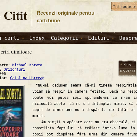
 Citit
Recenzii originale pentru
carti bune
u carti
Index
Categorii
Edituri
Despr
eriri uimitoare
Sun
carte:
Michael Koryta
a:
Orizonturi
07/21/13
006
ator:
Catalina Harceag
"Nu-mi dădusem seama că-mi ţineam respiraţia
voiam să respir în camera fetiţei. Dacă nu resp
poate voi putea ieşi spunându-mi că n-am in
niciodată acolo, că nu s-a întâmplat nimic, că 
copil de cinci ani nu a dispărut, iar tatăl ei
murit.
Am simţit o apăsare care nu era oboseală, ci
conştiinţa faptului că trăiesc într-o lume în
copii pot dispărea fără urmă din camere frum