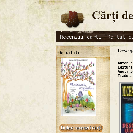
Cărţi de
Recenzii carti
Raftul c
Descop
De citit:
Autor 
Editur
Anul:
2
Traduc