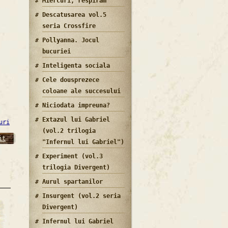
Miercuri, respiram
Descatusarea vol.5
seria Crossfire
Pollyanna. Jocul
bucuriei
Inteligenta sociala
Cele dousprezece
coloane ale succesului
Niciodata impreuna?
Extazul lui Gabriel
uri
(vol.2 trilogia
it
"Infernul lui Gabriel")
Experiment (vol.3
trilogia Divergent)
Aurul spartanilor
Insurgent (vol.2 seria
Divergent)
Infernul lui Gabriel