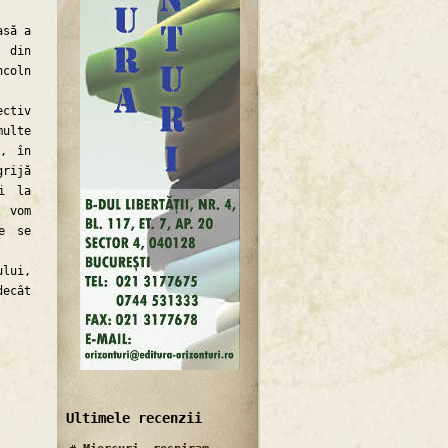
asă a
t din
ncoln
ctiv
multe
e, în
grijă
i la
, vom
re se
ului,
ecât
Ultimele recenzii