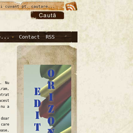
e...
Contact
RSS
. Nu
iram,
trat
acest
 nu a
 doar
 care
oase,