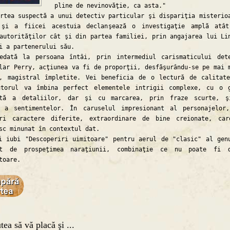
pline de nevinovăţie, ca asta."
a suspectă a unui detectiv particular şi dispariţia misterio
 şi a fiicei acestuia declanşează o investigaţie amplă atâ
autorităţilor cât şi din partea familiei, prin angajarea lui Li
i a partenerului său.
 la persoana întâi, prin intermediul carismaticului dete
lar Perry, acţiunea va fi de proporţii, desfăşurându-se pe mai 
i, magistral împletite. Vei beneficia de o lectură de calitat
utorul va îmbina perfect elementele intrigii complexe, cu o 
ită a detaliilor, dar şi cu marcarea, prin fraze scurte, ş
, a sentimentelor. În caruselul impresionant al personajelor
eri caractere diferite, extraordinare de bine creionate, ca
sc minunat în contextul dat.
bi "Descoperiri uimitoare" pentru aerul de "clasic" al gen
at de prospeţimea naraţiunii, combinaţie ce nu poate fi d
toare.
tea să vă placă şi ...