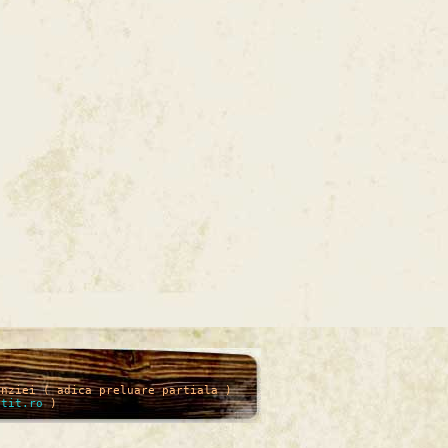
enziei ( adica preluare partiala )
itit.ro
)