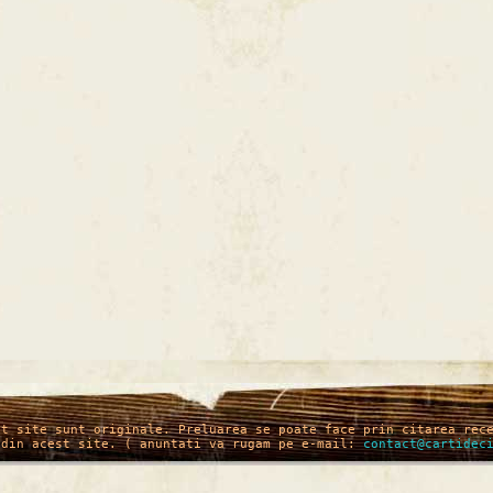
st site sunt originale. Preluarea se poate face prin citarea rec
 din acest site. ( anuntati va rugam pe e-mail:
contact@cartidec