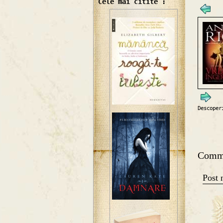
Cele mai citite :
Descoper
Comm
Post