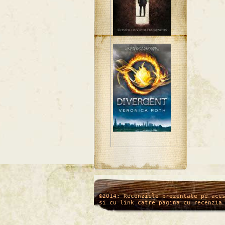
/*
*/
©2014: Recenziile prezentate pe ace
si cu link catre pagina cu recenzia