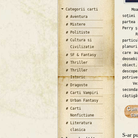
Categorii carti
Moarte
soţiei
Aventura
partea 
Mistere
Perry ş
Politiste
Redată
Cultura si
particu
planur
Civilizatie
care a
SF & Fantasy
deoseb
Thriller
obiect
Thriller
descop
Istoric
potrive
Vei iu
Dragoste
second
Carti Vampiri
câştigă
Urban Fantasy
Carti
Nonfictiune
Literatura
clasica
S-ar pu