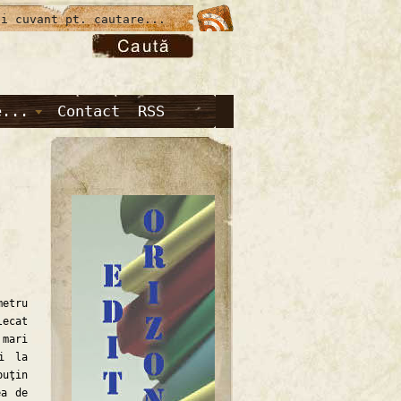
e...
Contact
RSS
etru
lecat
mari
şi la
puţin
ea de