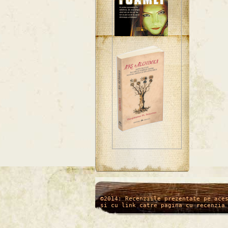
/*
*/
©2014: Recenziile prezentate pe ace
si cu link catre pagina cu recenzia