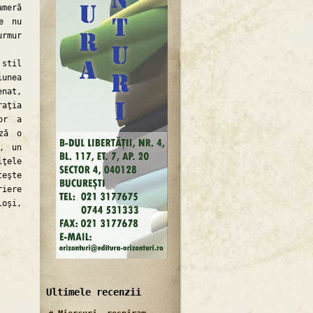
ameră
e nu
urmur
stil
iunea
nat,
raţia
or a
ază o
t, un
iţele
teşte
riere
loşi,
Ultimele recenzii