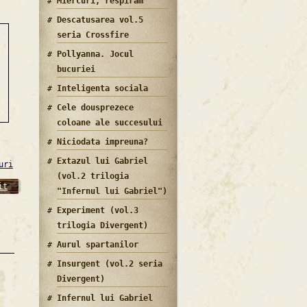
Miercuri, respiram
Descatusarea vol.5
seria Crossfire
Pollyanna. Jocul
bucuriei
Inteligenta sociala
Cele dousprezece
coloane ale succesului
Niciodata impreuna?
Extazul lui Gabriel
uri
(vol.2 trilogia
it
"Infernul lui Gabriel")
Experiment (vol.3
trilogia Divergent)
Aurul spartanilor
Insurgent (vol.2 seria
Divergent)
Infernul lui Gabriel