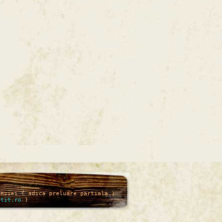
enziei ( adica preluare partiala )
itit.ro
)