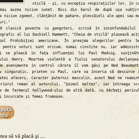
sticlă - şi, cu excepţia respiraţiilor lor, în c
mai auzea niciun sunet. Nici din barul de după uşa subţir
a niciun zgomot, clănţănit de pahare, plescăieli ale apei sau m
uri."
sică poveste cu gangsteri, scrisă în inconfundabilul 
ografic al lui Dashiell Hammett, "Cheia de sticlă" plasează acţ
pul Prohibiţiei americane. În preajma alegerilor pentru Se
e pentru voturi sunt oricum, numai cinstite nu, iar administ
ui se pleacă în faţa influenţei lui Paul Madvig, susţinăt
rului Henry. Moartea violentă a fiului senatorului declanşe
de evenimente în centrul cărora îl vom găsi pe Ned Beaumon
iv singuratic, prieten cu Paul, care va încerca să descurce 
atei afaceri. Caracter puternic masculin, acest Ned ne reamin
eriorul roman al autorului, "Şoimul maltez", iar întreaga sc
te de farmecul hollywood-ului de altă dată, cu bărbaţi pericu
i încurcate şi femei frumoase.
tea să vă placă şi ...