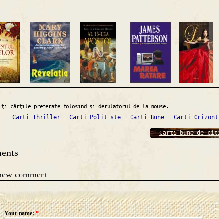
iţi cărţile preferate folosind şi derulatorul de la mouse.
Carti Thriller
Carti Politiste
Carti Bune
Carti Orizont
Carti bune de cit
ents
 new comment
Your name:
*