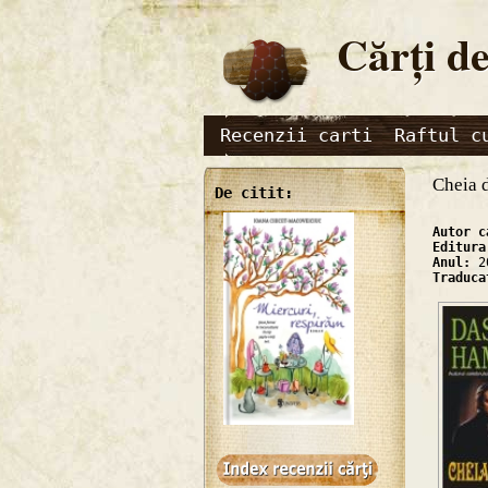
Cărţi de
Recenzii carti
Raftul c
Cheia d
De citit:
Autor 
Editur
Anul:
2
Traduc