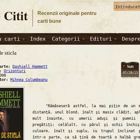
 Citit
Recenzii originale pentru
carti bune
u carti
Index
Categorii
Edituri
Despr
e sticla
Sun
carte:
Dashiell Hammett
a:
Orizonturi
07/28/13
008
ator:
Mihnea Columbeanu
"Rămăseseră astfel, la mai piţin de un m
distanţă, unul blond, înalt şi masiv clădit, ap
mult înainte, cu umerii aduşi şi pumnii 
pregătiţi; celălalt, cu părul şi ochii închi
culoare, înalt şi suplu, cu trupul înclinat 
într-o parte, ca să ţină de toartă o halbă gr