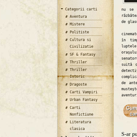
Categorii carti
nu se 
răzbăte
Aventura
de glas
Mistere
O cla
Politiste
cinemat
Cultura si
în tim
luptel
Civilizatie
oraşul
SF & Fantasy
senato
Thriller
suită 
Thriller
detect
Istoric
complic
de ant
Dragoste
musteş
Carti Vampiri
aventur
Urban Fantasy
Carti
Nonfictiune
Literatura
clasica
S-ar pu