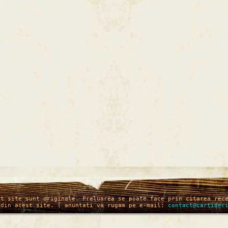
st site sunt originale. Preluarea se poate face prin citarea rec
 din acest site. ( anuntati va rugam pe e-mail:
contact@cartidec