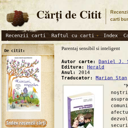
Cărţi de Citit
Recenzii
carti bu
Recenzii carti
Raftul cu carti
Index
C
Parentaj sensibil si inteligent
De citit:
Autor carte:
Daniel J. 
Editura:
Herald
Anul:
2014
Traducator:
Marian Stan
"Modu
noştr
asup
comu
afect
dezvo
secu