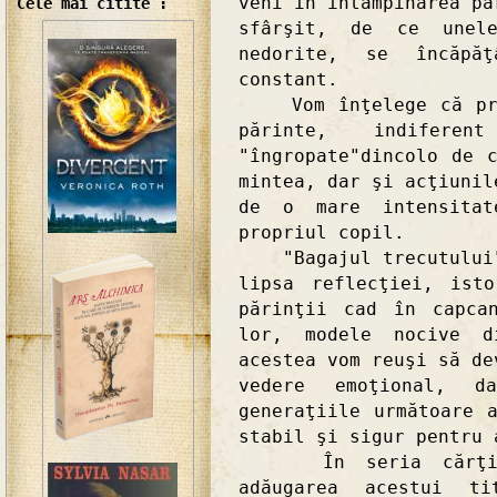
veni în întâmpinarea pă
Cele mai citite :
sfârşit, de ce unel
nedorite, se încăpă
constant.
Vom înţelege că prob
părinte, indifer
"îngropate"dincolo de 
mintea, dar şi acţiunil
de o mare intensitat
propriul copil.
"Bagajul trecutului" 
lipsa reflecţiei, ist
părinţii cad în capca
lor, modele nocive d
acestea vom reuşi să de
vedere emoţional, 
generaţiile următoare 
stabil şi sigur pentru 
În seria cărţilor
adăugarea acestui ti