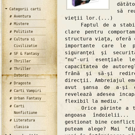
dătăt
Categorii carti
să re
Aventura
vieţii lor.(...)
Mistere
Faptul de a stabili
clare pentru comporta
Politiste
structura viaţa, oferă 
Cultura si
importante care le p
Civilizatie
siguranţei şi securit
SF & Fantasy
"nu"-uri esenţiale l
Thriller
capacitatea de autore
Thriller
frână şi să-şi redir
Istoric
direcţii. Ambreiajul em
Dragoste
avut şansa de a-şi d
Carti Vampiri
revelează adesea inca
Urban Fantasy
flexibil la mediu."
Carti
Orice părinte a tre
Nonfictiune
angoasa îndoielii..
Literatura
gestionat bine conflic
clasica
puteam alege? Mai "di