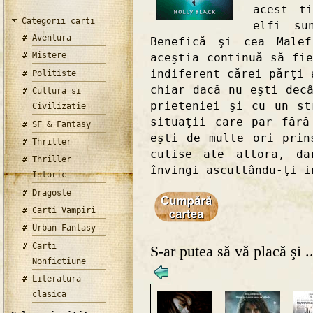
acest t
Categorii carti
elfi su
Aventura
Benefică şi cea Malef
Mistere
aceştia continuă să fi
indiferent cărei părţi 
Politiste
chiar dacă nu eşti dec
Cultura si
prieteniei şi cu un st
Civilizatie
situaţii care par fără
SF & Fantasy
eşti de multe ori prin
Thriller
culise ale altora, da
Thriller
învingi ascultându-ţi i
Istoric
Dragoste
Carti Vampiri
Urban Fantasy
Carti
S-ar putea să vă placă şi ..
Nonfictiune
Literatura
clasica