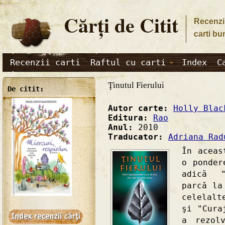
Cărţi de Citit
Recenzii
carti bu
Recenzii carti
Raftul cu carti
Index
C
Ţinutul Fierului
De citit:
Autor carte:
Holly Blac
Editura:
Rao
Anul:
2010
Traducator:
Adriana Rad
În aceas
o ponder
adică "
parcă la
celelalt
şi "Cura
a rezol