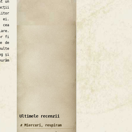
at un
cţii
iitor
l ei.
, cea
lare.
or fi
ie de
multe
ng şi
vurăm
Ultimele recenzii
Miercuri, respiram