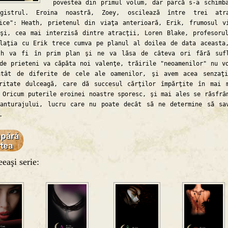
povestea din primul volum, dar parcă s-a schimb
gistrul. Eroina noastră, Zoey, oscilează între trei atra
ice": Heath, prietenul din viaţa anterioară, Erik, frumosul v
şi, cea mai interzisă dintre atracţii, Loren Blake, profesoru
laţia cu Erik trece cumva pe planul al doilea de data aceasta
th va fi în prim plan şi ne va lăsa de câteva ori fără suf
de prieteni va căpăta noi valenţe, trăirile "neoamenilor" nu v
atât de diferite de cele ale oamenilor, şi avem acea senzaţ
aritate dulceagă, care dă succesul cărţilor împărţite în mai 
 Oricum puterile eroinei noastre sporesc, şi mai ales se răsfrâ
 anturajului, lucru care nu poate decât să ne determine să sa
.
eaşi serie: