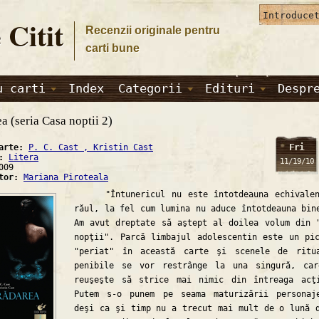
 Citit
Recenzii originale pentru
carti bune
u carti
Index
Categorii
Edituri
Despr
a (seria Casa noptii 2)
Fri
carte:
P. C. Cast , Kristin Cast
a:
Litera
11/19/10
009
ator:
Mariana Piroteala
"Întunericul nu este întotdeauna echivalen
răul, la fel cum lumina nu aduce întotdeauna bin
Am avut dreptate să aştept al doilea volum din 
nopţii". Parcă limbajul adolescentin este un pi
"periat" în această carte şi scenele de ritu
penibile se vor restrânge la una singură, ca
reuşeşte să strice mai nimic din întreaga acţ
Putem s-o punem pe seama maturizării personaj
deşi ca şi timp nu a trecut mai mult de o lună 