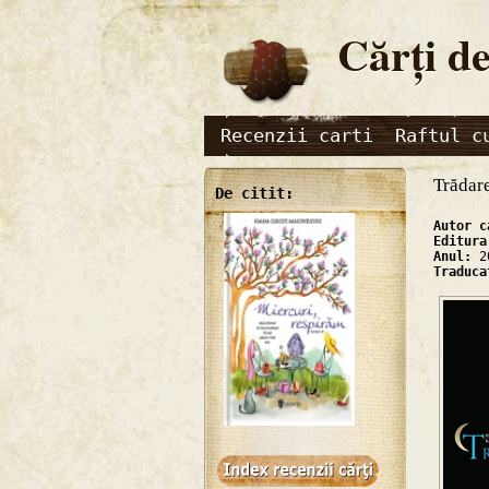
Cărţi de
Recenzii carti
Raftul c
Trădare
De citit:
Autor 
Editur
Anul:
2
Traduc