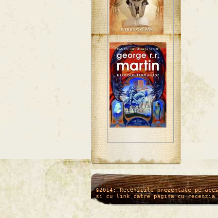
/*
*/
©2014: Recenziile prezentate pe ace
si cu link catre pagina cu recenzia