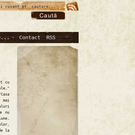
e...
Contact
RSS
t cu
ele."
"Casa
c mai
aluri
re nu
iune.
elor,
de la