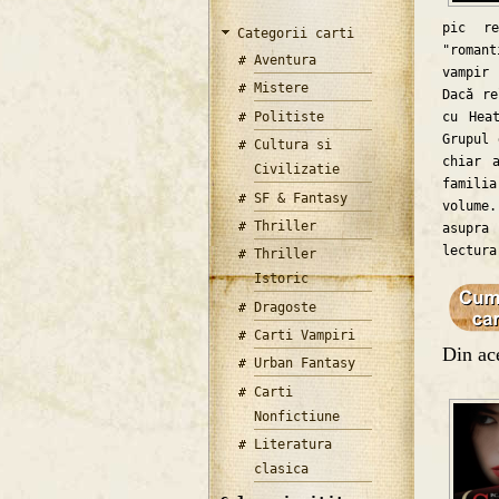
pic re
Categorii carti
"romant
Aventura
vampir 
Mistere
Dacă re
Politiste
cu Hea
Grupul 
Cultura si
chiar 
Civilizatie
famili
SF & Fantasy
volume.
Thriller
asupra
lectura
Thriller
Istoric
Dragoste
Carti Vampiri
Din ace
Urban Fantasy
Carti
Nonfictiune
Literatura
clasica