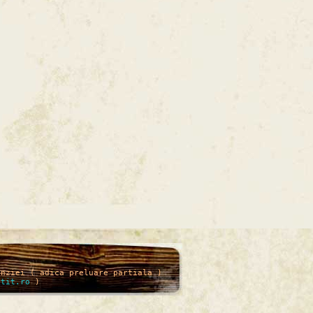
enziei ( adica preluare partiala )
itit.ro
)