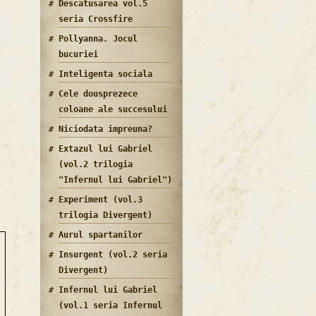
Descatusarea vol.5
seria Crossfire
Pollyanna. Jocul
bucuriei
Inteligenta sociala
Cele dousprezece
coloane ale succesului
Niciodata impreuna?
Extazul lui Gabriel
(vol.2 trilogia
"Infernul lui Gabriel")
Experiment (vol.3
trilogia Divergent)
Aurul spartanilor
Insurgent (vol.2 seria
Divergent)
Infernul lui Gabriel
(vol.1 seria Infernul