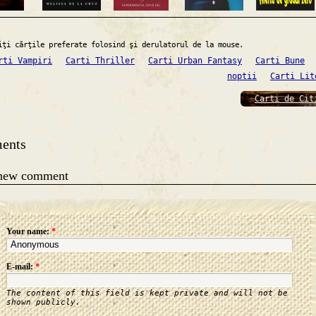
iţi cărţile preferate folosind şi derulatorul de la mouse.
rti Vampiri
Carti Thriller
Carti Urban Fantasy
Carti Bune
noptii
Carti Lit
Carti de Cit
ents
 new comment
Your name:
*
E-mail:
*
The content of this field is kept private and will not be
shown publicly.