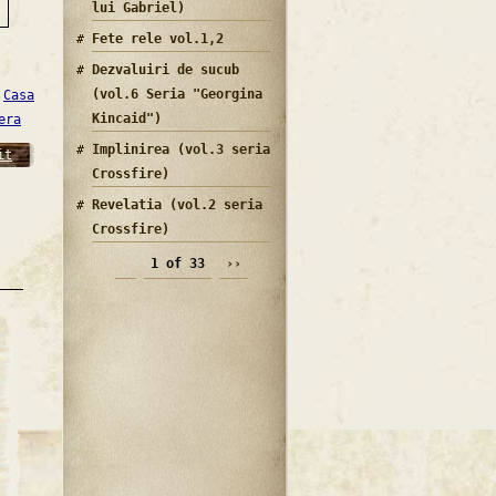
lui Gabriel)
Fete rele vol.1,2
Dezvaluiri de sucub
(vol.6 Seria "Georgina
Casa
Kincaid")
era
Implinirea (vol.3 seria
it
Crossfire)
Revelatia (vol.2 seria
Crossfire)
1 of 33
››