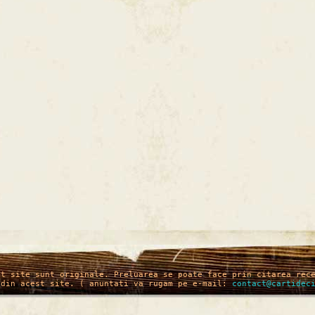
st site sunt originale. Preluarea se poate face prin citarea rec
 din acest site. ( anuntati va rugam pe e-mail:
contact@cartidec