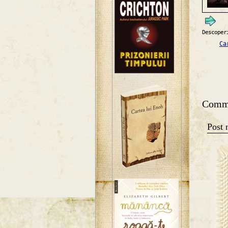
Descoper
Ca
Comm
Post