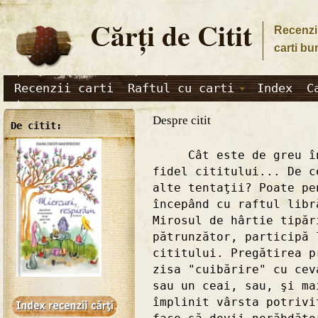
Cărţi de Citit
Recenzii
carti bu
Recenzii carti
Raftul cu carti
Index
C
Despre citit
De citit:
Cât este de greu în e
fidel cititului... De c
alte tentaţii? Poate pe
începând cu raftul libr
Mirosul de hârtie tipăr
pătrunzător, participă 
cititului. Pregătirea p
zisa "cuibărire" cu cev
sau un ceai, sau, şi ma
împlinit vârsta potrivi