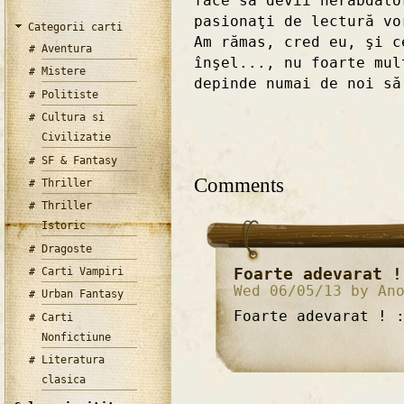
face să devii nerăbdăto
pasionaţi de lectură vo
Categorii carti
Am rămas, cred eu, şi c
Aventura
înşel..., nu foarte mul
Mistere
depinde numai de noi să
Politiste
Cultura si
Civilizatie
SF & Fantasy
Comments
Thriller
Thriller
Istoric
Dragoste
Foarte adevarat !
Carti Vampiri
Wed 06/05/13 by An
Urban Fantasy
Foarte adevarat ! 
Carti
Nonfictiune
Literatura
clasica