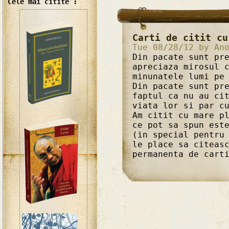
Cele mai citite :
Carti de citit cu
Tue 08/28/12 by An
Din pacate sunt pr
apreciaza mirosul 
minunatele lumi pe
Din pacate sunt pr
faptul ca nu au ci
viata lor si par c
Am citit cu mare p
ce pot sa spun est
(in special pentru
le place sa citeas
permanenta de cart