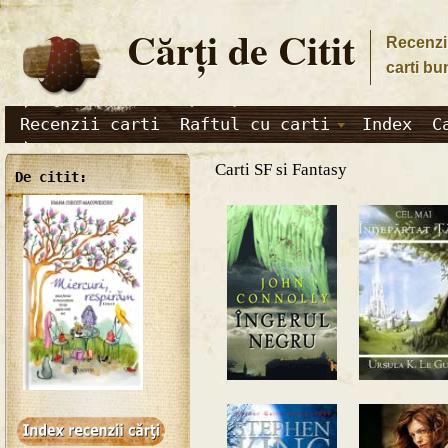
Cărţi de Citit
Recenzii
carti bu
Recenzii carti
Raftul cu carti
Index
C
Carti SF si Fantasy
De citit: