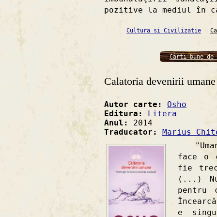
pozitive la mediul în c
Cultura si Civilizatie
Ca
Carti bune de 
Calatoria devenirii umane
Autor carte:
Osho
Editura:
Litera
Anul:
2014
Traducator:
Marius Chit
"Umanit
face o 
fie tre
(...) N
pentru 
Încearc
e sing