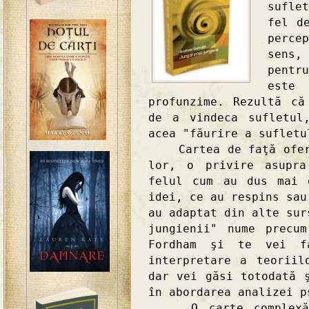
sufle
fel d
perce
sens,
pentr
este 
profunzime. Rezultă că
de a vindeca sufletul
acea "făurire a sufletu
Cartea de faţă oferă 
lor, o privire asupra
felul cum au dus mai 
idei, ce au respins sau
au adaptat din alte sur
jungienii" nume precu
Fordham şi te vei f
interpretare a teoriil
dar vei găsi totodată 
în abordarea analizei p
O carte complexă, s