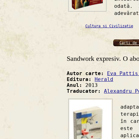
odată. 
adevărat
Cultura si Civilizatie
Carti de 
Sandwork expresiv. O abo
Autor carte:
Eva Pattis
Editura:
Herald
Anul:
2013
Traducator:
Alexandru P
"San
adapt
terap
în ca
este 
aplic