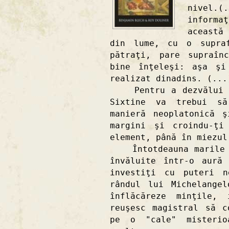
nivel.(
inform
această
din lume, cu o supra
pătraţi, pare supraîn
bine înţeleşi: aşa şi
realizat dinadins. (...
Pentru a dezvălui şi
Sixtine va trebui să
manieră neoplatonică 
margini şi croindu-ţi
element, până în miezul
Întotdeauna marile cr
învăluite într-o aură
investiţi cu puteri n
rândul lui Michelange
înflăcăreze minţile,
reuşesc magistral să c
pe o "cale" misterio