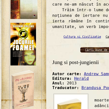
care ne-am născut în ac
Trăim într-o lume dom
noţiunea de iertare nu
ierta rămâne în conti
umanitate, un verb impo
Cultura si Civilizatie
Ca
Carti bune de 
Jung si post-jungienii
Autor carte:
Andrew Sam
Editura:
Herald
Anul:
2013
Traducator:
Brandusa Po
"...
moart
adân