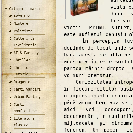
suflet
viaţă b
Categorii carti
două 
Aventura
treispr
Mistere
vieţii. Primul suflet
Politiste
este sufletul cenuşiu a
Cultura si
În percepţia tuvini
Civilizatie
depinde de locul unde s
SF & Fantasy
Dacă acesta se află pe
Thriller
acestuia îi este sorti
partea mâinii drepte, 
Thriller
Istoric
va muri prematur."
Curiozitatea antropol
Dragoste
în fiecare cititor pasi
Carti Vampiri
o impresionantă cronică
Urban Fantasy
până acum doar auzisei
Carti
aici vei descoperi
Nonfictiune
documentări, ritualuril
Literatura
mijloacele şi circums
clasica
fenomen. Un popor mic