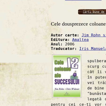
Carti bune de 
Cele dousprezece coloane 
Autor carte:
Jim Rohn s
Editura:
Amaltea
Anul:
2006
Traducator:
Iris Manuel
"Nu su
spulbe
scurg c
cât îi 
în pute
vei tră
de bine
"bunăs
legată 
pentru cei ce-ţi vor 