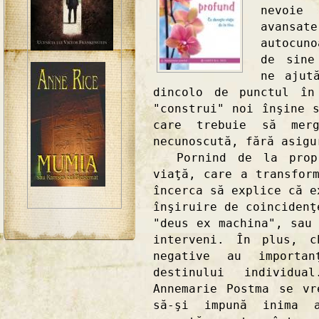
nevoie
avan
autocun
de sine
ne ajut
dincolo de punctul în
"construi" noi înşine 
care trebuie să mer
necunoscută, fără asigu
Pornind de la propri
viaţă, care a transfor
încerca să explice că e
înşiruire de coincidenţ
"deus ex machina", sau
interveni. În plus, c
negative au importan
destinului individua
Annemarie Postma se v
să-şi impună inima a