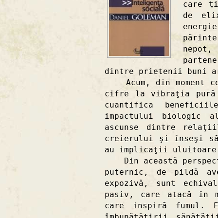
care ţ
de eli
energi
părint
nepot
parten
dintre prietenii buni a
Acum, din moment ce n
cifre la vibraţia pură
cuantifica beneficii
impactului biologic a
ascunse dintre relaţi
creierului şi înseşi s
au implicaţii uluitoare
Din această perspecti
puternic, de pildă av
expozivă, sunt echiva
pasiv, care atacă în 
care inspiră fumul. E
îmbunătăţirii sănătăţ