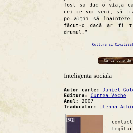
fost să duc o viaţa c
cei ce vor veni, să tr
pe alţii să înainteze
făcut-o dacă ar fi t
drumul."
Cultura si Civiliza
Carti bune de 
Inteligenta sociala
Autor carte:
Daniel Gol
Editura:
Curtea Veche
Anul:
2007
Traducator:
Ileana Achi
" Vit
contac
legătu