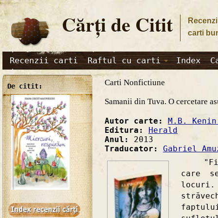
Cărţi de Citit
Recenzii
carti bu
Recenzii carti
Raftul cu carti
Index
C
Carti Nonfictiune
De citit:
Samanii din Tuva. O cercetare a
Autor carte:
M.B. Kenin
Editura:
Herald
Anul:
2013
Traducator:
Gabriel Amu
"Fieca
care s
locuri
străve
faptulu