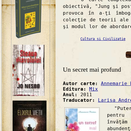
obiectivă, "Jung şi pos
provoca în a-ţi îmbog
colecţie de teorii ale
şi modul lor de abordar
Cultura si Civilizatie
Un secret mai profund
Autor carte:
Annemarie 
Editura:
Mix
Anul:
2011
Traducator:
Larisa Andr
"Puter
pentru
învăţă
abunden