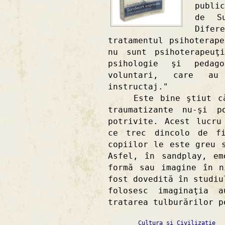
publi
de Su
Dife
tratamentul psihoterap
nu sunt psihoterapeuţ
psihologie şi pedag
voluntari, care au
instructaj."
Este bine ştiut că, 
traumatizante nu-şi p
potrivite. Acest lucru
ce trec dincolo de fi
copiilor le este greu 
Asfel, în sandplay, em
formă sau imagine în n
fost dovedită în studiu
folosesc imaginaţia a
tratarea tulburărilor p
Cultura si Civilizatie