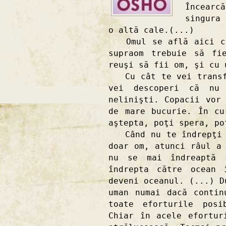
Încearc
singura
o altă cale.(...)
Omul se află aici ca 
supraom trebuie să fi
reuşi să fii om, şi cu 
Cu cât te vei transfo
vei descoperi că nu
nelinişti. Copacii vor
de mare bucurie. În cu
aştepta, poţi spera, po
Când nu te îndrepţi n
doar om, atunci râul a
nu se mai îndreaptă 
îndrepta către ocean 
deveni oceanul. (...) D
uman numai dacă contin
toate eforturile posi
Chiar în acele efortur