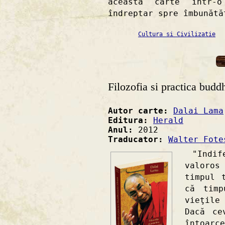
această carte într-
îndreptar spre îmbunătă
Cultura si Civilizatie
Filozofia si practica budd
Autor carte:
Dalai Lama
Editura:
Herald
Anul:
2012
Traducator:
Walter Fote
"Indife
valoros
timpul 
că timp
vieţile
Dacă ce
întoarc