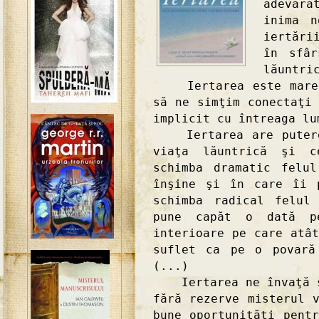
adevăra
inima n
iertări
în sfâr
lăuntri
Iertarea este marele
să ne simţim conectaţi
implicit cu întreaga lu
Iertarea are puterea
viaţa lăuntrică şi c
schimba dramatic felu
înşine şi în care îi 
schimba radical felul
pune capăt o dată pe
interioare pe care atâ
suflet ca pe o povară
(...)
Iertarea ne învaţă să
fără rezerve misterul 
bune oportunităţi pent