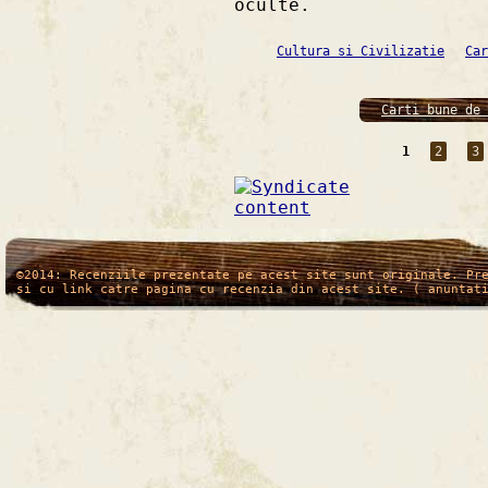
oculte.
Cultura si Civilizatie
Car
Carti bune de 
1
2
3
/*
*/
©2014: Recenziile prezentate pe acest site sunt originale. Pr
si cu link catre pagina cu recenzia din acest site. ( anuntat