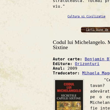
strălucească. Tocmai p
viu."
Cultura si Civilizatie
Carti bune de 
Codul lui Michelangelo. M
Sixtine
Autor carte:
Benjamin B
Editura:
Orizonturi
Anul:
2009
Traducator:
Mihaela Mag
"Ce în
tavan?
adevăra
pe o ex
Michela
fie int