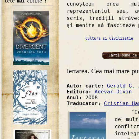
Cele mai citite :
cunoşteam prea mu
reprezentantul său, a
scris, tradiţii străve
şi menite să fascineze 
Cultura si Civilizatie
Carti bune de 
Iertarea. Cea mai mare pu
Autor carte:
Gerald G. 
Editura:
Adevar Divin
Anul:
2008
Traducator:
Cristian Ha
"Ierta
de mult
conflic
înţele