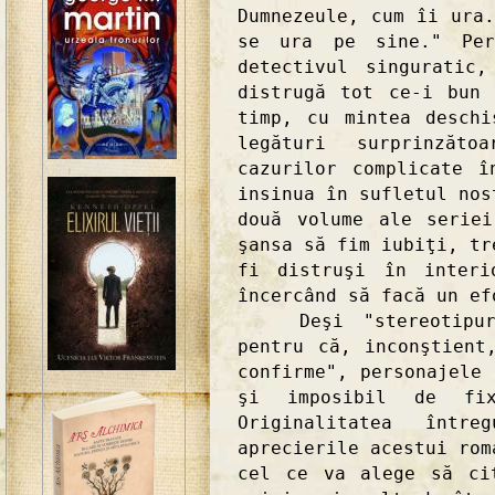
Dumnezeule, cum îi ura
se ura pe sine." Pers
detectivul singuratic
distrugă tot ce-i bun
timp, cu mintea desch
legături surprinzăt
cazurilor complicate 
insinua în sufletul nos
două volume ale serie
şansa să fim iubiţi, tr
fi distruşi în interi
încercând să facă un ef
Deşi "stereotipuril
pentru că, inconştient
confirme", personajele
şi imposibil de fix
Originalitatea într
aprecierile acestui rom
cel ce va alege să ci