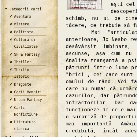
eşti cel
Categorii carti
descoper
Aventura
schimb, nu ai pe cine
Mistere
tăcere, ce trebuie să f
Mai "articulat" p
Politiste
anterioare, Jo Nesbo re
Cultura si
desăvârşit îmbinate,
Civilizatie
ascunse, aşa cum nu 
SF & Fantasy
Analiza tranşantă a ps
Thriller
pătrunzi într-o lume p
Thriller
"brici", cei care sunt 
Istoric
omului de rând. Vei f
Dragoste
care nu numai că urmăr
Carti Vampiri
cazurilor, dar pătrund
Urban Fantasy
infractorilor. Dar d
Carti
funcţioneze de cele mai
Nonfictiune
o surpriză de proporţi
Literatura
mai importantă. Amăg
clasica
credibilă, încât ade