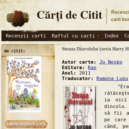
Cărţi de Citit
Recenzii
carti bu
Recenzii carti
Raftul cu carti
Index
C
Steaua Diavolului (seria Harry H
De citit:
Autor carte:
Jo Nesbo
Editura:
Rao
Anul:
2011
Traducator:
Ramona Lupu
"Era ca
rătăceşt
ia nici
dincolo.
să fii a
pe care
când, pe