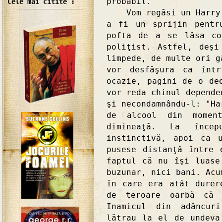
probabil."
Cele mai citite :
Vom regăsi un Harry H
a fi un sprijin pentr
pofta de a se lăsa co
poliţist. Astfel, deşi
limpede, de multe ori g
vor desfăşura ca într
ocazie, pagini de o de
vor reda chinul depende
şi necondamnându-l: "Ha
de alcool din momen
dimineaţă. La înce
instinctivă, apoi ca 
pusese distanţă între 
faptul că nu îşi luase
buzunar, nici bani. Acu
în care era atât durer
de teroare oarbă că 
Inamicul din adâncur
lătrau la el de undeva