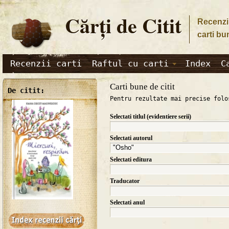
Cărţi de Citit
Recenzii
carti bu
Recenzii carti
Raftul cu carti
Index
C
Carti bune de citit
De citit:
Pentru rezultate mai precise folo
Selectati titlul (evidentiere serii)
Selectati autorul
Selectati editura
Traducator
Selectati anul