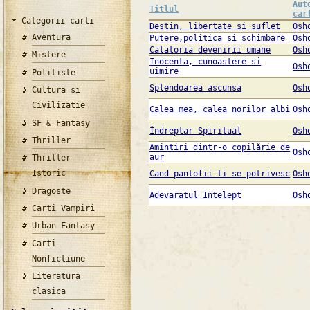
Aut
Titlul
car
Categorii carti
Destin, libertate si suflet
Osh
Aventura
Putere,politica si schimbare
Osh
Calatoria devenirii umane
Osh
Mistere
Inocenta, cunoastere si
Osh
uimire
Politiste
Splendoarea ascunsa
Osh
Cultura si
Civilizatie
Calea mea, calea norilor albi
Osh
SF & Fantasy
Îndreptar Spiritual
Osh
Thriller
Amintiri dintr-o copilărie de
Osh
aur
Thriller
Istoric
Cand pantofii ti se potrivesc
Osh
Dragoste
Adevaratul Intelept
Osh
Carti Vampiri
Urban Fantasy
Carti
Nonfictiune
Literatura
clasica