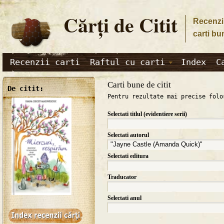
Cărţi de Citit
Recenzii
carti bu
Recenzii carti
Raftul cu carti
Index
C
Carti bune de citit
De citit:
Pentru rezultate mai precise folo
Selectati titlul (evidentiere serii)
Selectati autorul
Selectati editura
Traducator
Selectati anul