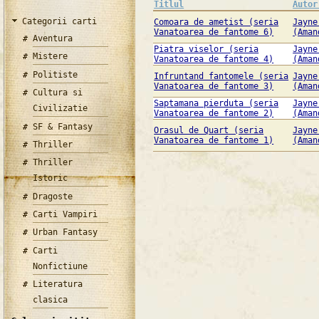
Titlul
Autor
Categorii carti
Comoara de ametist (seria
Jayne
Vanatoarea de fantome 6)
(Aman
Aventura
Piatra viselor (seria
Jayne
Mistere
Vanatoarea de fantome 4)
(Aman
Politiste
Infruntand fantomele (seria
Jayne
Vanatoarea de fantome 3)
(Aman
Cultura si
Saptamana pierduta (seria
Jayne
Civilizatie
Vanatoarea de fantome 2)
(Aman
SF & Fantasy
Orasul de Quart (seria
Jayne
Vanatoarea de fantome 1)
(Aman
Thriller
Thriller
Istoric
Dragoste
Carti Vampiri
Urban Fantasy
Carti
Nonfictiune
Literatura
clasica