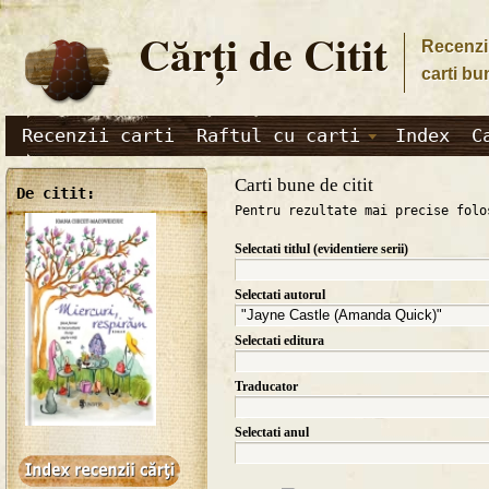
Cărţi de Citit
Recenzii
carti bu
Recenzii carti
Raftul cu carti
Index
C
Carti bune de citit
De citit:
Pentru rezultate mai precise folo
Selectati titlul (evidentiere serii)
Selectati autorul
Selectati editura
Traducator
Selectati anul