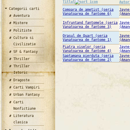
Titlul
Autor
Categorii carti
Comoara de ametist (seria
Jayne
Vanatoarea de fantome 6)
(Aman
Aventura
Infruntand fantomele (seria
Jayne
Mistere
Vanatoarea de fantome 3)
(Aman
Politiste
Orasul de Quart (seria
Jayne
Cultura si
Vanatoarea de fantome 1)
(Aman
Civilizatie
Piatra viselor (seria
Jayne
Vanatoarea de fantome 4)
(Aman
SF & Fantasy
Saptamana pierduta (seria
Jayne
Thriller
Vanatoarea de fantome 2)
(Aman
Thriller
Istoric
Dragoste
Carti Vampiri
Urban Fantasy
Carti
Nonfictiune
Literatura
clasica