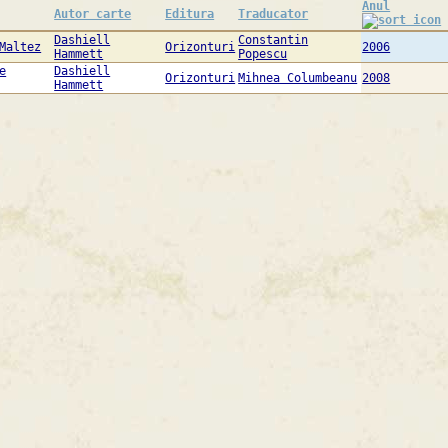
Anul
Autor carte
Editura
Traducator
Dashiell
Constantin
Maltez
Orizonturi
2006
Hammett
Popescu
e
Dashiell
Orizonturi
Mihnea Columbeanu
2008
Hammett