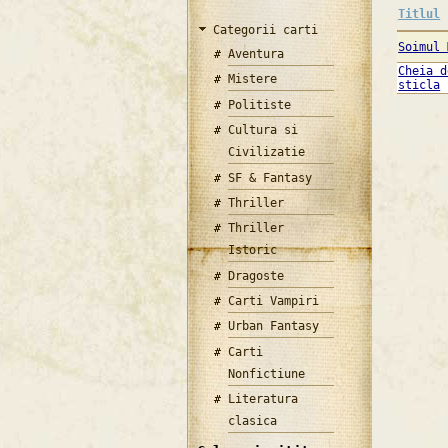
Titlul
Categorii carti
Soimul 
Aventura
Cheia d
Mistere
sticla
Politiste
Cultura si
Civilizatie
SF & Fantasy
Thriller
Thriller
Istoric
Dragoste
Carti Vampiri
Urban Fantasy
Carti
Nonfictiune
Literatura
clasica