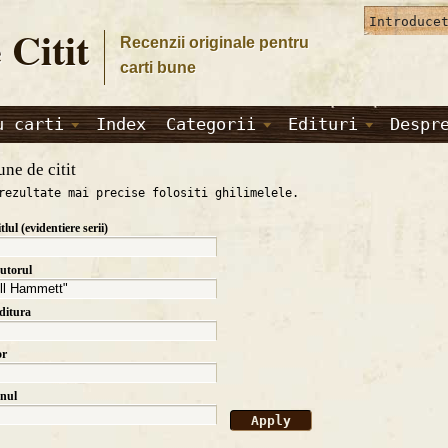
 Citit
Recenzii originale pentru
carti bune
u carti
Index
Categorii
Edituri
Despr
une de citit
rezultate mai precise folositi ghilimelele.
itlul (evidentiere serii)
autorul
editura
or
anul