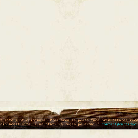
st site sunt originale. Preluarea se poate face prin citarea rec
 din acest site. ( anuntati va rugam pe e-mail:
contact@cartidec