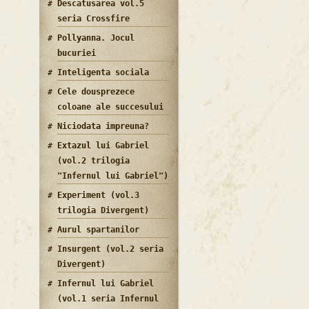
Descatusarea vol.5
seria Crossfire
Pollyanna. Jocul
bucuriei
Inteligenta sociala
Cele dousprezece
coloane ale succesului
Niciodata impreuna?
Extazul lui Gabriel
(vol.2 trilogia
"Infernul lui Gabriel")
Experiment (vol.3
trilogia Divergent)
Aurul spartanilor
Insurgent (vol.2 seria
Divergent)
Infernul lui Gabriel
(vol.1 seria Infernul