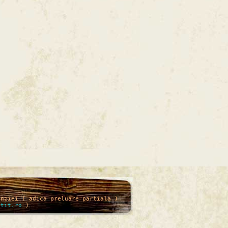
enziei ( adica preluare partiala )
itit.ro
)