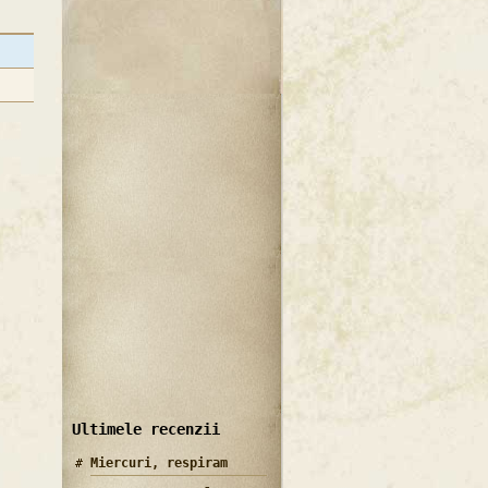
Ultimele recenzii
Miercuri, respiram