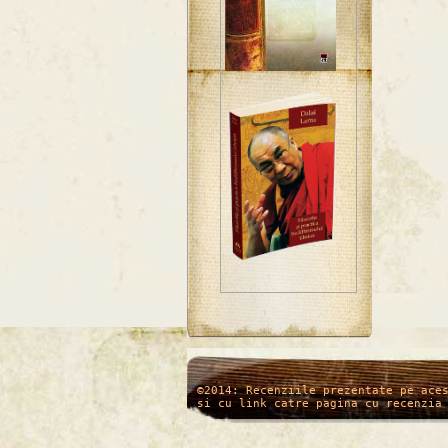
/*
*/
©2014: Recenziile prezentate pe ace
si cu link catre pagina cu recenzia