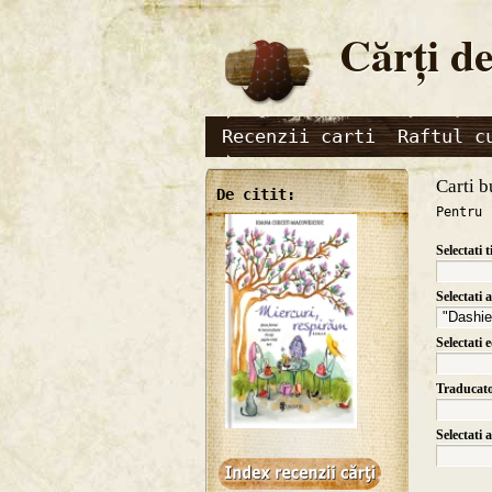
Cărţi de
Recenzii carti
Raftul c
Carti b
De citit:
Pentru 
Selectati t
Selectati 
Selectati 
Traducat
Selectati 