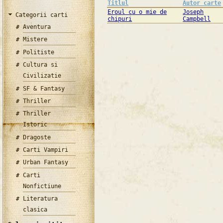
Titlul
Autor carte
Eroul cu o mie de
Joseph
Categorii carti
chipuri
Campbell
Aventura
Mistere
Politiste
Cultura si
Civilizatie
SF & Fantasy
Thriller
Thriller
Istoric
Dragoste
Carti Vampiri
Urban Fantasy
Carti
Nonfictiune
Literatura
clasica