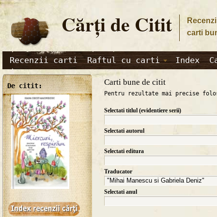
Cărţi de Citit
Recenzii
carti bu
Recenzii carti
Raftul cu carti
Index
C
Carti bune de citit
De citit:
Pentru rezultate mai precise folo
Selectati titlul (evidentiere serii)
Selectati autorul
Selectati editura
Traducator
Selectati anul