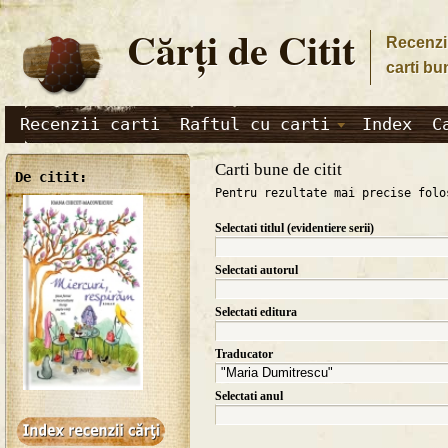
Cărţi de Citit
Recenzii
carti bu
Recenzii carti
Raftul cu carti
Index
C
Carti bune de citit
De citit:
Pentru rezultate mai precise folo
Selectati titlul (evidentiere serii)
Selectati autorul
Selectati editura
Traducator
Selectati anul