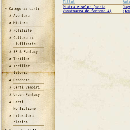
Titlul
Aut
Piatra viselor (seria
Jay
Categorii carti
Vanatoarea de fantome 4)
(Am
Aventura
Mistere
Politiste
Cultura si
Civilizatie
SF & Fantasy
Thriller
Thriller
Istoric
Dragoste
Carti Vampiri
Urban Fantasy
Carti
Nonfictiune
Literatura
clasica