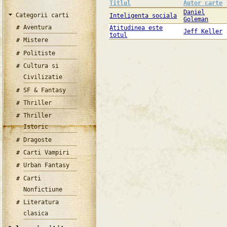
Titlul
Autor carte
Daniel
Categorii carti
Inteligenta sociala
Goleman
Aventura
Atitudinea este
Jeff Keller
totul
Mistere
Politiste
Cultura si
Civilizatie
SF & Fantasy
Thriller
Thriller
Istoric
Dragoste
Carti Vampiri
Urban Fantasy
Carti
Nonfictiune
Literatura
clasica