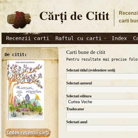
Cărţi de Citit
Recenzii
carti bu
Recenzii carti
Raftul cu carti
Index
C
Carti bune de citit
De citit:
Pentru rezultate mai precise folo
Selectati titlul (evidentiere serii)
Selectati autorul
Selectati editura
Traducator
Selectati anul