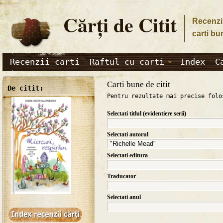
Cărţi de Citit
Recenzii
carti bu
Recenzii carti
Raftul cu carti
Index
C
Carti bune de citit
De citit:
Pentru rezultate mai precise folo
Selectati titlul (evidentiere serii)
Selectati autorul
Selectati editura
Traducator
Selectati anul