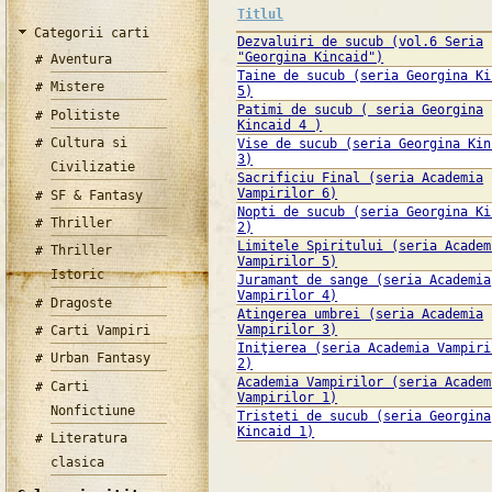
Titlul
Categorii carti
Dezvaluiri de sucub (vol.6 Seria
"Georgina Kincaid")
Aventura
Taine de sucub (seria Georgina Ki
Mistere
5)
Patimi de sucub ( seria Georgina
Politiste
Kincaid 4 )
Cultura si
Vise de sucub (seria Georgina Kin
3)
Civilizatie
Sacrificiu Final (seria Academia
Vampirilor 6)
SF & Fantasy
Nopti de sucub (seria Georgina Ki
Thriller
2)
Limitele Spiritului (seria Academ
Thriller
Vampirilor 5)
Istoric
Juramant de sange (seria Academia
Vampirilor 4)
Dragoste
Atingerea umbrei (seria Academia
Vampirilor 3)
Carti Vampiri
Iniţierea (seria Academia Vampiri
Urban Fantasy
2)
Academia Vampirilor (seria Academ
Carti
Vampirilor 1)
Nonfictiune
Tristeti de sucub (seria Georgina
Kincaid 1)
Literatura
clasica