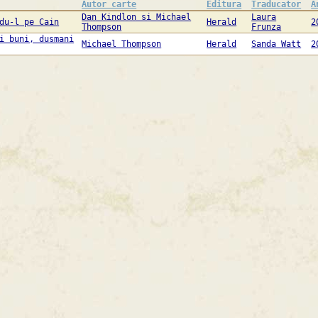
Autor carte
Editura
Traducator
A
Dan Kindlon si Michael
Laura
du-l pe Cain
Herald
2
Thompson
Frunza
i buni, dusmani
Michael Thompson
Herald
Sanda Watt
2