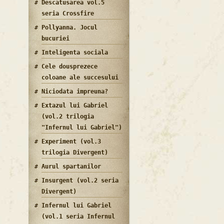
Descatusarea vol.5
seria Crossfire
Pollyanna. Jocul
bucuriei
Inteligenta sociala
Cele dousprezece
coloane ale succesului
Niciodata impreuna?
Extazul lui Gabriel
(vol.2 trilogia
"Infernul lui Gabriel")
Experiment (vol.3
trilogia Divergent)
Aurul spartanilor
Insurgent (vol.2 seria
Divergent)
Infernul lui Gabriel
(vol.1 seria Infernul