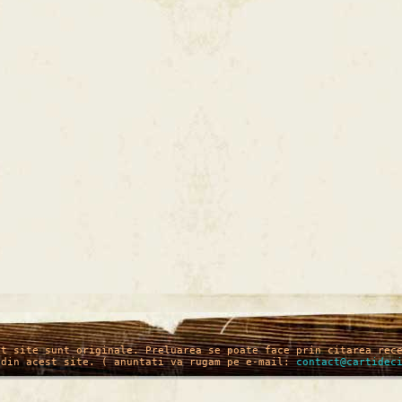
st site sunt originale. Preluarea se poate face prin citarea rec
 din acest site. ( anuntati va rugam pe e-mail:
contact@cartidec