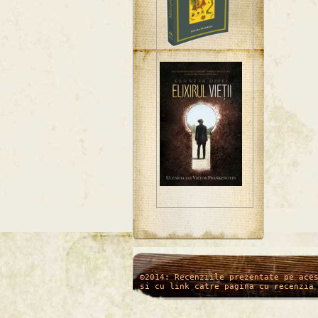
/*
*/
©2014: Recenziile prezentate pe ace
si cu link catre pagina cu recenzia