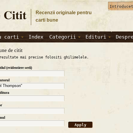
 Citit
Recenzii originale pentru
carti bune
u carti
Index
Categorii
Edituri
Despr
une de citit
rezultate mai precise folositi ghilimelele.
itlul (evidentiere serii)
autorul
editura
or
anul