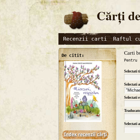
Cărţi de
Recenzii carti
Raftul c
Carti b
De citit:
Pentru 
Selectati t
Selectati 
Selectati 
Traducat
Selectati 