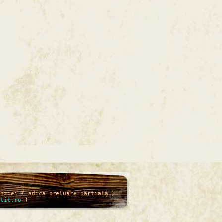
enziei ( adica preluare partiala )
itit.ro
)