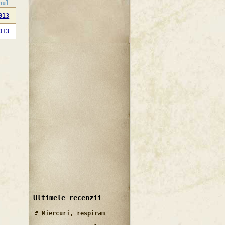
nul
013
013
Ultimele recenzii
Miercuri, respiram