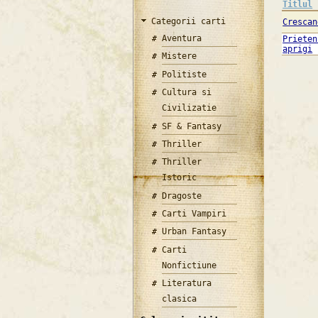
Titlul
Categorii carti
Crescan
Aventura
Prieten
aprigi
Mistere
Politiste
Cultura si
Civilizatie
SF & Fantasy
Thriller
Thriller
Istoric
Dragoste
Carti Vampiri
Urban Fantasy
Carti
Nonfictiune
Literatura
clasica