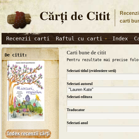
Cărţi de Citit
Recenzii
carti bu
Recenzii carti
Raftul cu carti
Index
C
Carti bune de citit
De citit:
Pentru rezultate mai precise folo
Selectati titlul (evidentiere serii)
Selectati autorul
Selectati editura
Traducator
Selectati anul