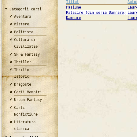
Titlul
Auto
Pasiune
Laur
Categorii carti
Ratacire (din seria Damnare)
Laur
Aventura
Damnare
Laur
Mistere
Politiste
Cultura si
Civilizatie
SF & Fantasy
Thriller
Thriller
Istoric
Dragoste
Carti Vampiri
Urban Fantasy
Carti
Nonfictiune
Literatura
clasica