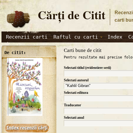
Cărţi de Citit
Recenzii
carti bu
Recenzii carti
Raftul cu carti
Index
C
Carti bune de citit
De citit:
Pentru rezultate mai precise folo
Selectati titlul (evidentiere serii)
Selectati autorul
Selectati editura
Traducator
Selectati anul