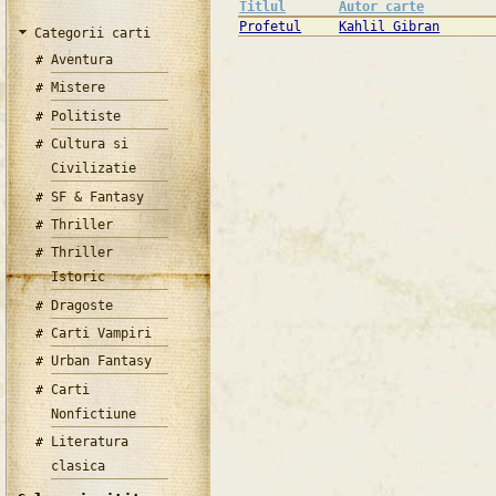
Titlul
Autor carte
Profetul
Kahlil Gibran
Categorii carti
Aventura
Mistere
Politiste
Cultura si
Civilizatie
SF & Fantasy
Thriller
Thriller
Istoric
Dragoste
Carti Vampiri
Urban Fantasy
Carti
Nonfictiune
Literatura
clasica