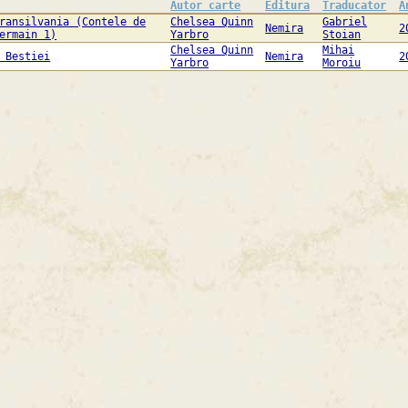
Autor carte
Editura
Traducator
A
ransilvania (Contele de
Chelsea Quinn
Gabriel
Nemira
2
ermain 1)
Yarbro
Stoian
Chelsea Quinn
Mihai
 Bestiei
Nemira
2
Yarbro
Moroiu