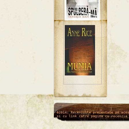
/*
*/
©2014: Recenziile prezentate pe ace
si cu link catre pagina cu recenzia