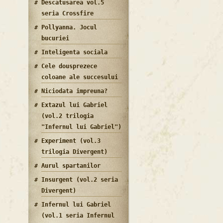
Descatusarea vol.5
seria Crossfire
Pollyanna. Jocul
bucuriei
Inteligenta sociala
Cele dousprezece
coloane ale succesului
Niciodata impreuna?
Extazul lui Gabriel
(vol.2 trilogia
"Infernul lui Gabriel")
Experiment (vol.3
trilogia Divergent)
Aurul spartanilor
Insurgent (vol.2 seria
Divergent)
Infernul lui Gabriel
(vol.1 seria Infernul