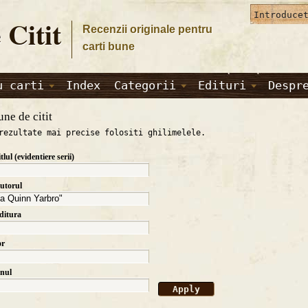
 Citit
Recenzii originale pentru
carti bune
u carti
Index
Categorii
Edituri
Despr
une de citit
rezultate mai precise folositi ghilimelele.
itlul (evidentiere serii)
autorul
editura
or
anul