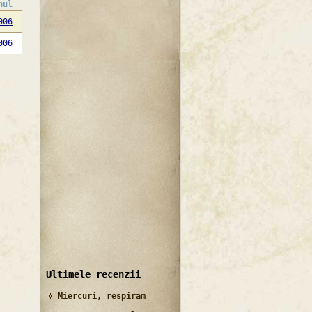
nul
006
006
Ultimele recenzii
Miercuri, respiram