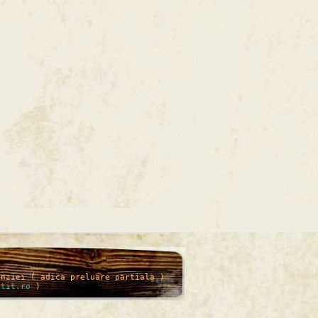
enziei ( adica preluare partiala )
itit.ro
)