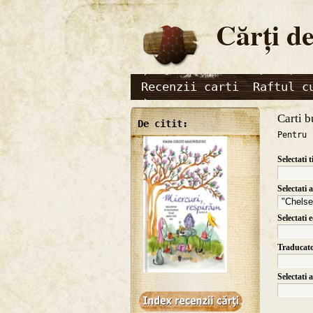
Cărţi de
Recenzii carti
Raftul c
Carti b
De citit:
Pentru 
Selectati t
Selectati 
Selectati 
Traducat
Selectati 