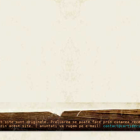
st site sunt originale. Preluarea se poate face prin citarea rec
 din acest site. ( anuntati va rugam pe e-mail:
contact@cartidec